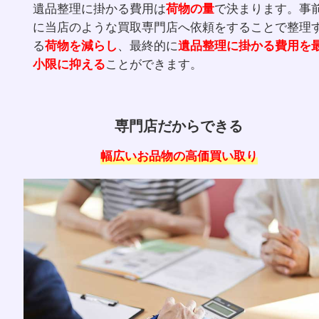
遺品整理に掛かる費用は
荷物の量
で決まります
に当店のような買取専門店へ依頼をすることで
る
荷物を減らし
、最終的に
遺品整理に掛かる費
小限に抑える
ことができます。
専門店だからできる
幅広いお品物の高価買い取り