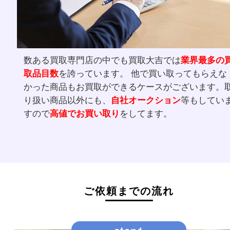
数ある買取専門店の中でも買取大吉では
業界最
取品目数
を誇っています。 他で買い取ってもら
かった商品もお買取ができるケースがございま
り扱い商品以外にも、
自社オークション
等もし
すので
高値でお買い取り
をしてます。