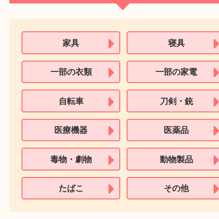
運転免許証
マイナンバーカー
パスポート
特別永住者証明書
（日本政府発行のもの
住民基本台帳カード
※在留カードは消費税法改正に伴い令和3年10月1日より、本人確認書
用できません。
※身分証明書の住所に相違がある場合、ご本人様名義の現住所が確認
必要となります。
※18歳未満のお客様からの買取はいたしません。