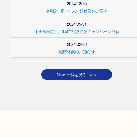
News
お知らせ
2024/12/25
令和6年度 年末年始休業のご案内
2024/05/31
【延長決定！】3周年記念特別キャンペーン開催
2024/02/03
臨時休業のお知らせ
News一覧を見る ≫≫