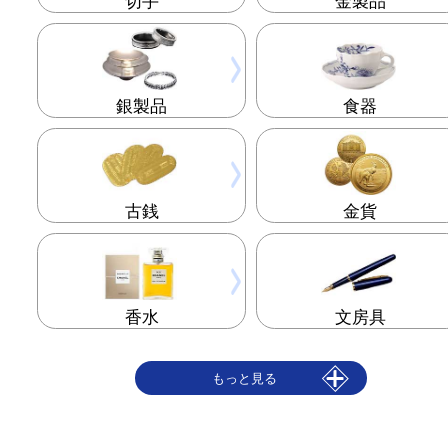
ブランド
バッグ
財布
骨董品
切手
金製品
銀製品
食器