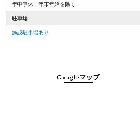
店舗情報
店舗名
買取大吉 堺・トナリエ栂・美木多店
住所
〒590-0132
大阪府堺市南区原山台二丁2番1号
トナリエ栂・美木多1階
フリーダイヤル
0120-36-7088