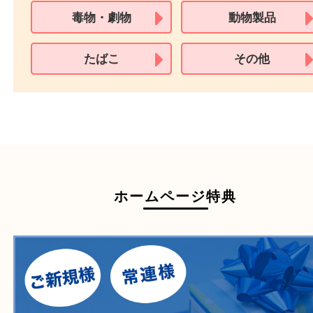
買取できない商品
家具
寝具
一部の衣類
一部の家電
自転車
刀剣・銃
医療機器
医薬品