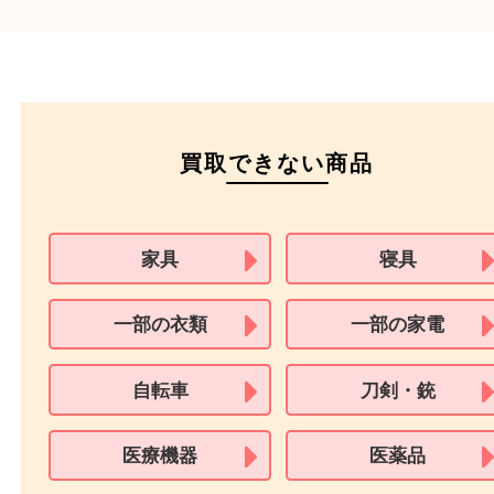
本人
確認書類
運転免許証
マイナンバーカー
パスポート
特別永住者証明書
（日本政府発行のもの
住民基本台帳カード
※在留カードは消費税法改正に伴い令和3年10月1日より、本人確認書
用できません。
※身分証明書の住所に相違がある場合、ご本人様名義の現住所が確認
必要となります。
※18歳未満のお客様からの買取はいたしません。