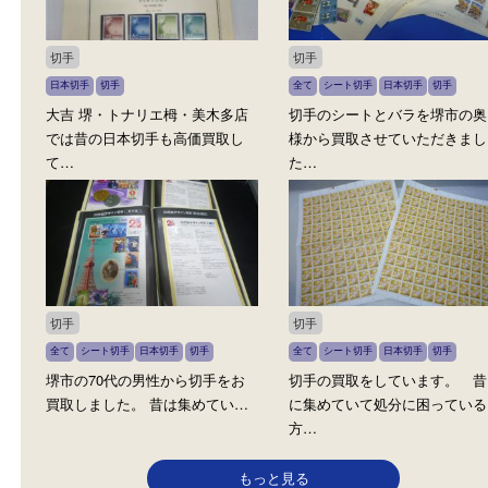
切手シートをお買取致し
こんにちは！ 買取大吉堺トナリ
ます。 お客様、誠にあり
エ栂・美木多店です。 &nb…
切手
切手
日本切手
切手
全て
シート切手
日本切手
切手
大吉 堺・トナリエ栂・美木多店
切手のシートとバラを堺
では昔の日本切手も高価買取し
様から買取させていただ
て…
た…