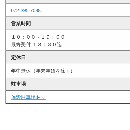
店舗情報
店舗名
買取大吉 堺・トナリエ栂・美木多店
住所
〒590-0132