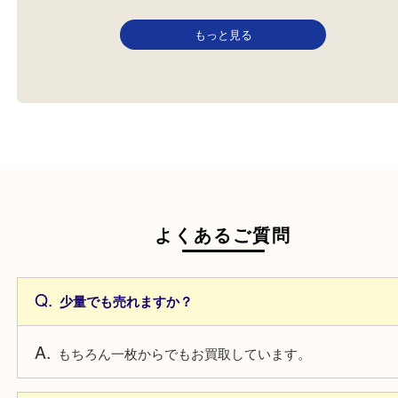
金券
商品券
全て
金券・商品券
全て
金券・商品券
コロナウィルスの影響で値段が
堺のお客様よりJCBのギ
下がり気味の金券でしたが、お
ードを買取させていただ
値…
のブ…
もっと見る