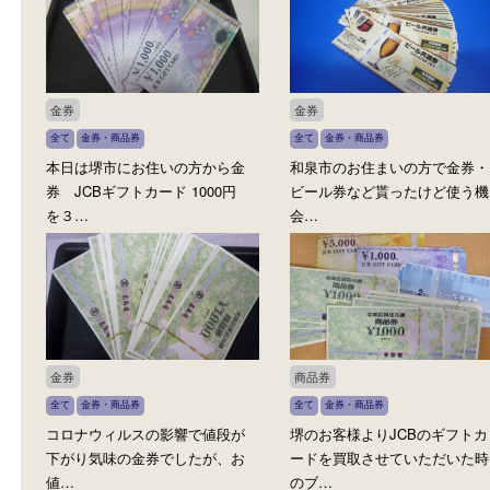
金券・商品券
全て
テレホンカード
金券・商品
こんにちは！ 大吉堺・トナリエ
3月限定でテレホンカード
栂・美木多店TAです！ 本…
要な商品券の買取大大大
価買…
金券
金券
全て
金券・商品券
全て
金券・商品券
本日は堺市にお住いの方から金
和泉市のお住まいの方で
券 JCBギフトカード 1000円
ビール券など貰ったけど
を３…
会…