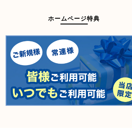
一部の衣類
一部の家電
自転車
刀剣・銃
医療機器
医薬品
毒物・劇物
動物製品
たばこ
その他