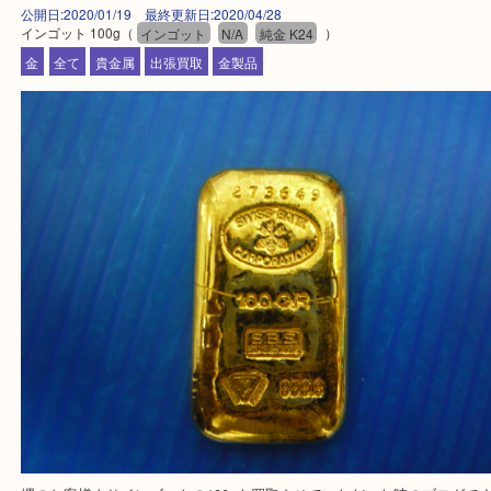
買取大吉の泉北クロスモール店に来てよかったと思って頂けるよう
寧に査定させて頂きます！
Facebook
Twitter
Line
インゴット 100g
公開日:2020/01/19 最終更新日:2020/04/28
インゴット 100g（
インゴット
N/A
純金 K24
）
金
全て
貴金属
出張買取
金製品