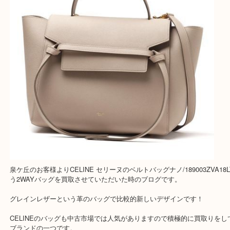
Facebook
Twitter
Line
CELINE セリーヌ ベルトバッグナノ 189003ZV
グレインレザー
公開日:2020/01/17 最終更新日:2025/07/23
CELINE セリーヌ ベルトバッグナノ 189003ZVA18LT グレインレザー（
ーヌ
189003ZVA18LT
グレインレザー
）
全て
出張買取
バッグ
ブランド
泉ヶ丘