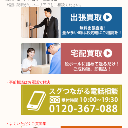
本日の時計もベゼルにダイヤモンドが宝飾されていて贅沢は一品で
中古市場にもあまり出回らない為、人気が高いメーカーです！
ブランド品をお持ちいただく際には付属品を一緒にお持ちいただく
よくなりますので是非お持ちください。
使わなくなったブランド時計を売りたい時は当店にお越しください
・最寄り駅
東北高速鉄道線「栂・美木多駅」「光明池」「泉ヶ丘」
・ご来店が多いエリア
堺市・大阪狭山市・堺市南区
富田林市・堺市東区・和泉市
岸和田市・泉大津市・高石市
・当店の特徴
アクロスモールにある店舗なのでお買い物の最中にも立ち寄りしや
ショッピングモールに店舗があるので無料駐車場も完備！
土日祝日休まず年中無休で営業中！※年末年始を除く
全国280カ所で展開しているのでスケールメリットで高額査定！
貴金属などのほかにも絵画や骨董品・家電なども幅広くお買取りを
す！