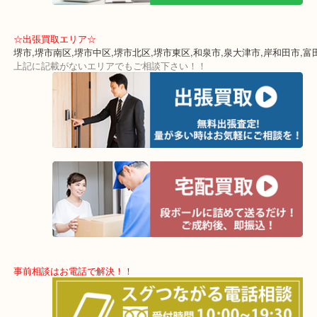
・土日祝日休まず年中無休で営業中！※年末年始除く
・全国280ヶ所で展開しているのでスケールメリットで高額査定！
・貴金属などのお品以外にも絵画や骨董品・家電なども幅広く鑑定
☆出張買取エリア☆
堺市,堺市南区,堺市中区,堺市北区,堺市東区,和泉市,泉大津市,岸和田
上記に記載がないエリアでもご相談下さい！！