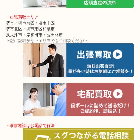
本日のお客様は常連様でよく買い替えをする際にご利用をいただい
ブランドバッグを高値で売るにはキレイな時に売る！が一番の鉄則
なので買い替えなどの時にはお早めに当店へお越しください！
・最寄り駅
東北高速鉄道線「栂・美木多駅」「光明池」「泉ヶ丘」
・ご来店が多いエリア
堺市・大阪狭山市・堺市南区
富田林市・堺市東区・和泉市
岸和田市・泉大津市・高石市
・当店の特徴
アクロスモールにある店舗なのでお買い物の最中にも立ち寄りしや
ショッピングモールに店舗があるので無料駐車場も完備！
土日祝日休まず年中無休で営業中！※年末年始を除く
全国280カ所で展開しているのでスケールメリットで高額査定！
貴金属などのほかにも絵画や骨董品・家電なども幅広くお買取りを
す！