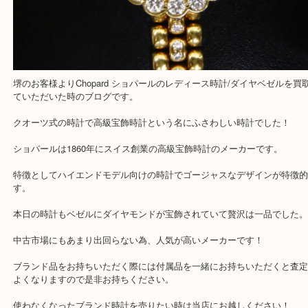
Facebook
Twitter
Line
Chopard ショパール レディース時計 ダイ
クオーツ
公開日:2020/01/16 最終更新日:2020/04/28
Chopard ショパール レディース時計 ダイヤベゼル クオーツ（
Chopa
ル
N/A
N/A
）
全て
出張買取
時計
ショパール