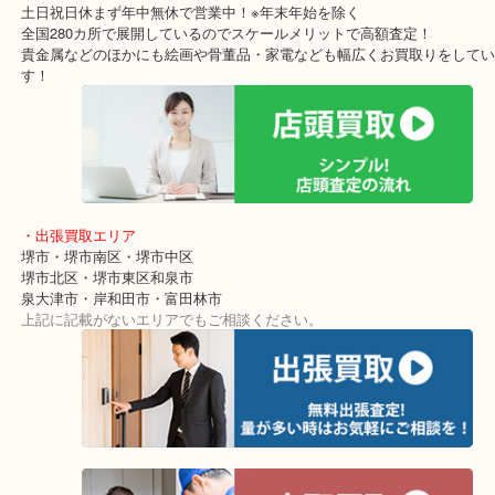
指輪やネックレスなどの装飾品の買取価格も高くなります。
使っていない貴金属はございませんか？
当店では金歯一つからでも買取をしていますのでお気軽にお立ち寄
ればと思っています。
・最寄り駅
東北高速鉄道線「栂・美木多駅」「光明池」「泉ヶ丘」
・ご来店が多いエリア
堺市・大阪狭山市・堺市南区
富田林市・堺市東区・和泉市
岸和田市・泉大津市・高石市
・当店の特徴
アクロスモールにある店舗なのでお買い物の最中にも立ち寄りしや
ショッピングモールに店舗があるので無料駐車場も完備！
土日祝日休まず年中無休で営業中！※年末年始を除く
全国280カ所で展開しているのでスケールメリットで高額査定！
貴金属などのほかにも絵画や骨董品・家電なども幅広くお買取りを
す！