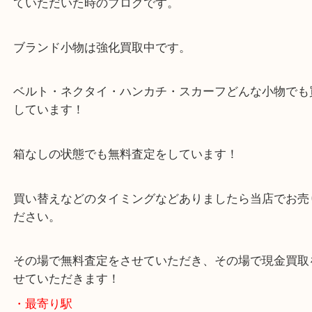
求人要項はここをクリック
Facebook
Twitter
Line
HERMES エルメス ベルト
公開日:2020/01/10 最終更新日:2025/07/23
HERMES エルメス ベルト（
HERMES エルメス
N/A
N/A
）
全て
エルメス
出張買取
ブランド
泉ヶ丘