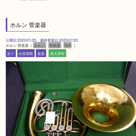
HOME
>
最新の買取情報
>
ホルン 管楽器
公開日:2020/01/25 最終更新日:2025/07/23
ホルン 管楽器（
ホルン
管楽器
N/A
）
全て
出張買取
楽器
泉大津市