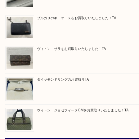
買取専門 大吉 泉北アクロスモール店に来てよかった！と思ってい
一点一点を丁寧に査定させていただきます！
---お知らせ---
最後に当店では現在、正社員を募集しておりますのでご興味ある方
お問合せください！
求人要項はここをクリック
Facebook
Twitter
Line
« 前へ
1
2
買取ブログ検索