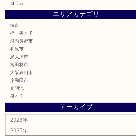
骨董品
金製品
銀製品
古美術品
食器
テレホンカード
金券・商品券
株主優待券
古銭
金貨
記念メダル
化粧品
香水
喫煙具
文房具
釣り具