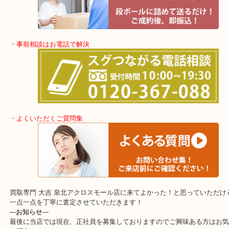
土日祝日休まず年中無休で営業中！※年末年始を除く
全国280カ所で展開しているのでスケールメリットで高額査定！
貴金属などのほかにも絵画や骨董品・家電なども幅広くお買取りを
す！
・出張買取エリア
堺市・堺市南区・堺市中区
堺市北区・堺市東区和泉市
泉大津市・岸和田市・富田林市
上記に記載がないエリアでもご相談ください。