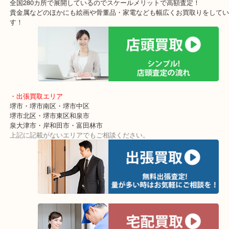
計/3600Lの買取りブログです。
あまり使わなかったようでお持ちいただきました。
使用回数が本当に少なかったのかキレイな状態でした！
もちろん査定額ではご満足をいただけたようでご成約です。ありが
ます！
クオーツ時計でも当店では積極的にお買取りをしています。
また電池切れや不動状態の時計でも喜んでお買取りをしていますの
お立ち寄りください！
・最寄り駅
東北高速鉄道線「栂・美木多駅」「光明池」「泉ヶ丘」
・ご来店が多いエリア
堺市・大阪狭山市・堺市南区
富田林市・堺市東区・和泉市
岸和田市・泉大津市・高石市
・当店の特徴
アクロスモールにある店舗なのでお買い物の最中にも立ち寄りしや
ショッピングモールに店舗があるので無料駐車場も完備！