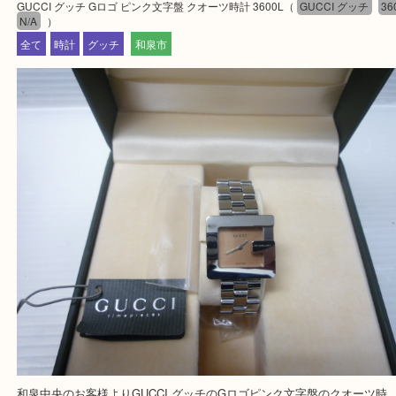
最後に当店では現在、正社員を募集しておりますの
ある方はお気軽にお問合せください！
求人要項はここをクリック
Facebook
Twitter
Line
GUCCI グッチ Gロゴ ピンク文字盤 クオー
3600L
公開日:2019/12/02 最終更新日:2025/07/23
GUCCI グッチ Gロゴ ピンク文字盤 クオーツ時計 3600L（
GUCCI グッ
N/A
）