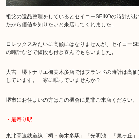
Facebook
Twitter
Line
堺市買取店セイコーSEIKOクロノグラフ100M 7
0DW0
公開日:2021/11/16 最終更新日:2025/07/23
堺市買取店セイコーSEIKOクロノグラフ100M 7T92-0DW0（
セイコー SE
7T92-0DW0
N/A
）
全て
ブランド
時計
セイコー
堺市