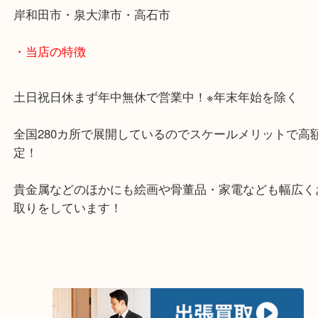
Facebook
Twitter
Line
SEIKO グランドセイコー 9F62-0AB0の買
て
公開日:2021/08/19 最終更新日:2025/07/23
SEIKO グランドセイコー 9F62-0AB0の買取について（
SEIKO セイコー
0AB0
Ｎ/Ａ
）
全て
時計
セイコー
堺市
堺市で時計を売るならとご来店してくださりました
今回の時計はSEIKOセイコーの時計の中でも高級時