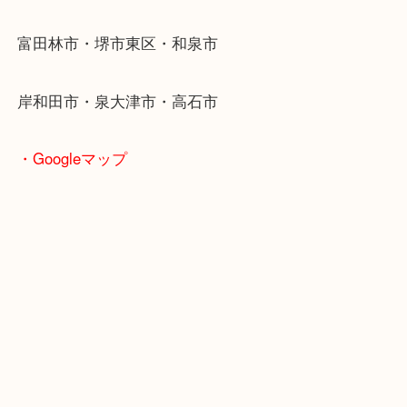
東北高速鉄道線「栂・美木多駅」「光明池」「泉ヶ
・ご来店が多いエリア
堺市・大阪狭山市・堺市南区
富田林市・堺市東区・和泉市
岸和田市・泉大津市・高石市
・Googleマップ