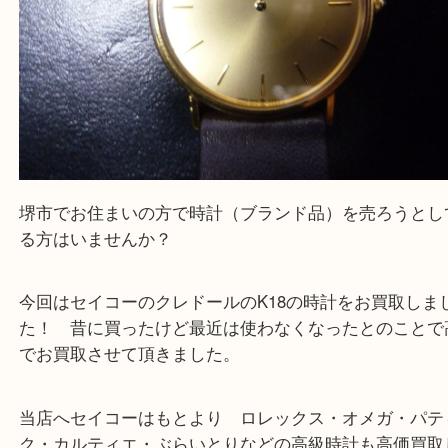
Facebook
Twitter
Line
堺市セイコークレドールK18時計
公開日:2022/02/12 最終更新日:2025/07/23
堺市セイコークレドールK18時計（
セイコー SEIKO
クレドール
K18
全て
K18
セイコー
堺市