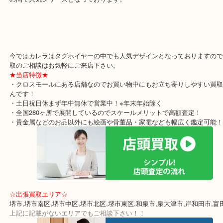
TAG Heuer タグホイヤー カレラ のお買取りブログです！
「クロスモール」にある堺市で今年で4年目になる買取専門店「大吉
スモール店」です。
堺市を中心に堺市南区・堺市中区・堺市北区・堺市東区・和泉市・
買取価格満足度No1を目指しております！
「お買取の事なら少しでも高く」をモットーに年中無休で営業中で
スポーツウォッチで人気なスポーツウォッチのカレラ時計ですが言