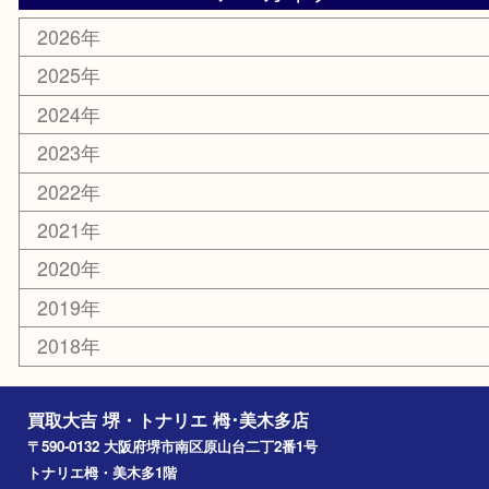
株主優待券
古銭
金貨
記念メダル
化粧品
香水
喫煙具
文房具
釣り具
家電
電動工具
楽器
ホビー
携帯電話
切手
その他