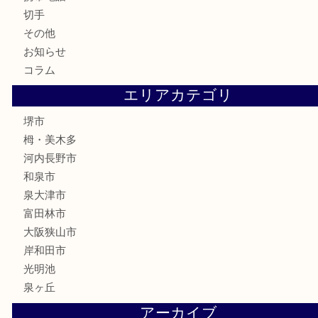
全て
貴金属
宝石
財布
バッグ
ブランド
時計
カメラ
お酒
骨董品
金製品
銀製品
古美術品
食器
テレホンカード
金券・商品券