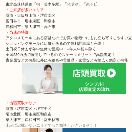
買取価格満足度No1を目指しております！
「お買取の事なら少しでも高く」をモットーに年中無休で営業中で
貴金属・ブランドなどの他にも鉄道模型・骨董品・ホビーまで業界
品目数で使わなくなったお品物をお買取りしています！
・最寄り駅
東北高速鉄道線「栂・美木多駅」「光明池」「泉ヶ丘」
・ご来店が多いエリア
堺市・大阪狭山市・堺市南区
富田林市・堺市東区・和泉市
岸和田市・泉大津市・高石市
・当店の特徴
アクロスモールにある店舗なのでお買い物最中にもお立ち寄りしや
ショッピングモールに店舗があるので無料駐車場も完備！
土日祝日休まず年中無休で営業中！※年末年始を除く
全国280カ所で展開しているのでスケールメリットで高額査定！
貴金属などのお品以外にも絵画や骨董品・家電なども幅広く鑑定が