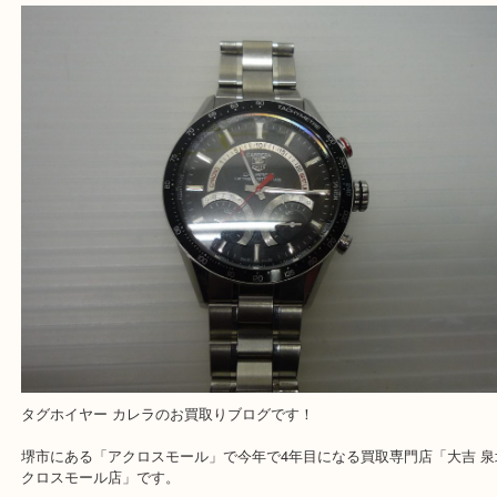
タグホイヤー カレラ
公開日:2019/07/05 最終更新日:2025/07/23
タグホイヤー カレラ（
TAG Heuer タグホイヤー
カレラ
N/A
）
全て
時計
タグホイヤー
堺市
和泉市