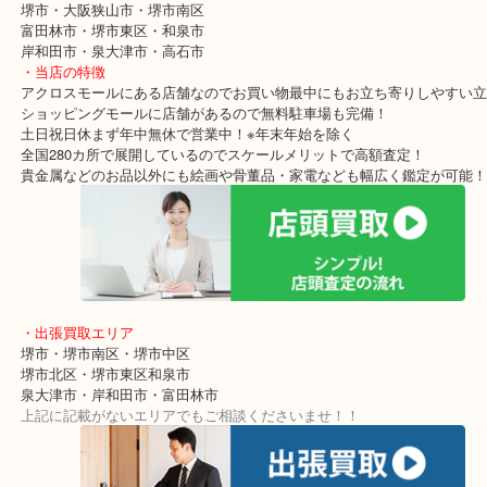
ブランド時計のことなら状態を問わず無料査定しています。
オートマだけど止まってしまっている時計
ケース部分に大きなヒビが入ってしまった時計
電池切れしてしまった時計
ベルトがない状態の時計
どんな状態でも精一杯の査定額をご紹介させていただきます！
・最寄り駅
東北高速鉄道線「栂・美木多駅」「光明池」「泉ヶ丘」
・ご来店が多いエリア
堺市・大阪狭山市・堺市南区
富田林市・堺市東区・和泉市
岸和田市・泉大津市・高石市
・当店の特徴
アクロスモールにある店舗なのでお買い物最中にもお立ち寄りしや
ショッピングモールに店舗があるので無料駐車場も完備！
土日祝日休まず年中無休で営業中！※年末年始を除く