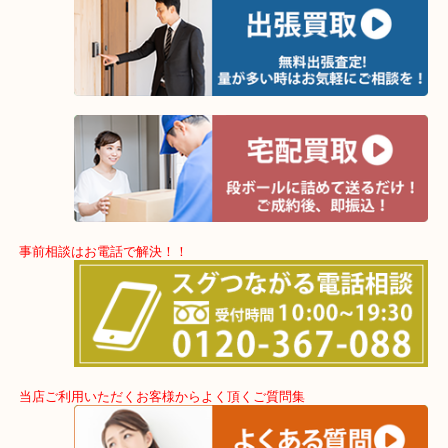
く高価会買取しております！！
ご不用になりましたブランド時計ござましたらお気軽にご来店下さ
「カレラ」という語源はスペイン語でレース・情熱という意味があ
の間で人気シリーズとなっております。
今ではカレラはタグホイヤーの中でも人気デザインとなっておりま
取のご相談はお気軽にご来店下さい。
★当店特徴★
・クロスモールにある店舗なのでお買い物中にもお立ち寄りしやす
んです！
・土日祝日休まず年中無休で営業中！※年末年始除く
・全国280ヶ所で展開しているのでスケールメリットで高額査定！