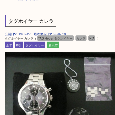
HOME
>
最新の買取情報
>
タグホイヤー カレラ
公開日:2019/07/27 最終更新日:2025/07/23
タグホイヤー カレラ（
TAG Heuer タグホイヤー
カレラ
N/A
）
全て
時計
タグホイヤー
和泉市