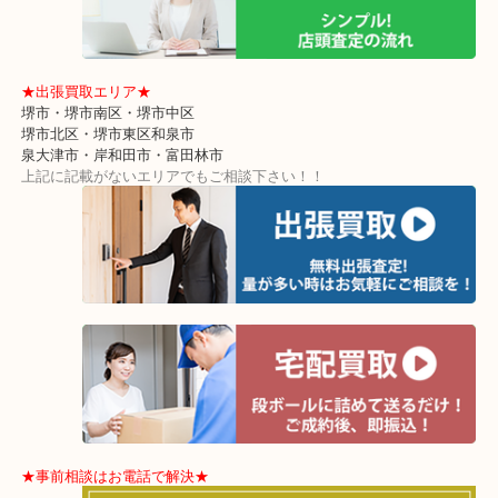
☆
1964年に誕生したカレラですが廃盤モデルでも当店では高価買取し
す！！
お売り頂くお店をお探し中の方はお気軽に「大吉 泉北店」へご相談
★最寄り駅★
東北高速鉄道線「栂・美木多駅」「光明池」「泉ヶ丘」
★よくご来店頂くエリア★
堺市・大阪狭山市・堺市南区
富田林市・堺市東区・和泉市
岸和田市・泉大津市・高石市
★当店特徴★
・クロスモールにある店舗なのでお買い物中にもお立ち寄りしやす
んです！
・土日祝日休まず年中無休で営業中！※年末年始除く
・全国280ヶ所で展開しているのでスケールメリットで高額査定！
・貴金属などのお品以外にも絵画や骨董品・家電なども幅広く鑑定