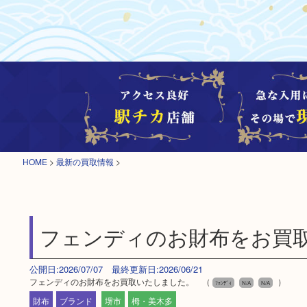
HOME
>
最新の買取情報
>
フェンディのお財布をお買
公開日:2026/07/07 最終更新日:2026/06/21
フェンディのお財布をお買取いたしました。 （
）
ﾌｪﾝﾃﾞｨ
N/A
N/A
財布
ブランド
堺市
栂・美木多