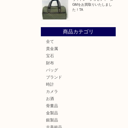
GMをお買取りいたしまし
た！TA
商品カテゴリ
全て
貴金属
宝石
財布
バッグ
ブランド
時計
カメラ
お酒
骨董品
金製品
銀製品
古美術品