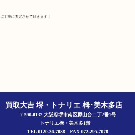
一点丁寧に査定させて頂きます！
買取大吉 堺・トナリエ 栂･美木多店
〒590-0132 大阪府堺市南区原山台二丁2番1号
トナリエ栂・美木多1階
TEL 0120-36-7088 FAX 072-295-7078