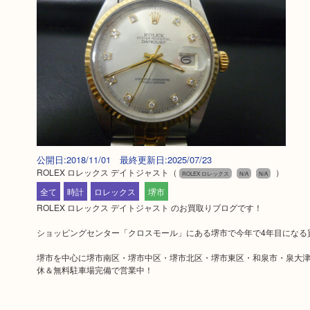
公開日:2018/11/01 最終更新日:2025/07/23
ROLEX ロレックス デイトジャスト
（
）
ROLEX ロレックス
N/A
N/A
全て
時計
ロレックス
堺市
ROLEX ロレックス デイトジャスト のお買取りブログです！
ショッピングセンター「クロスモール」にある堺市で今年で4年目になる
堺市を中心に堺市南区・堺市中区・堺市北区・堺市東区・和泉市・泉大津
休＆無料駐車場完備で営業中！