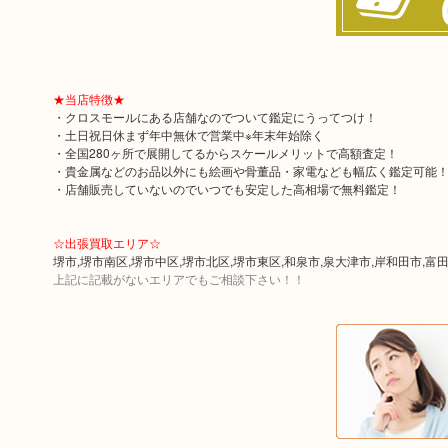
★当店特徴★
・クロスモールにある店舗なのでついて鑑定にうってつけ！
・土日祝日休まず年中無休で営業中※年末年始除く
・全国280ヶ所で展開してるからスケールメリットで高額査定！
・貴金属などのお品以外にも絵画や骨董品・家電なども幅広く鑑定可能
・店舗販売していないのでいつでも安定した高相場で無料鑑定！
☆出張買取エリア☆
堺市,堺市南区,堺市中区,堺市北区,堺市東区,和泉市,泉大津市,岸和田市,富
上記に記載がないエリアでもご相談下さい！！