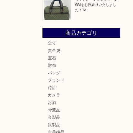
GMをお買取りいたしまし
た！TA
商品カテゴリ
全て
貴金属
宝石
財布
バッグ
ブランド
時計
カメラ
お酒
骨董品
金製品
銀製品
古美術品