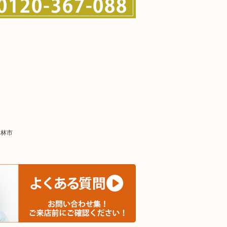
！
田林市