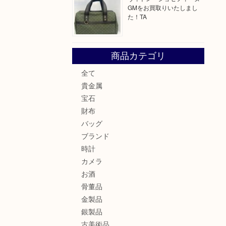
GMをお買取りいたしまし
た！TA
商品カテゴリ
全て
貴金属
宝石
財布
バッグ
ブランド
時計
カメラ
お酒
骨董品
金製品
銀製品
古美術品