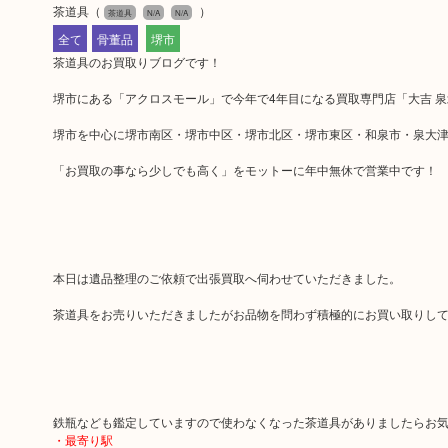
茶道具
（
）
茶道具
N/A
N/A
全て
骨董品
堺市
茶道具のお買取りブログです！
堺市にある「アクロスモール」で今年で4年目になる買取専門店「大吉 
堺市を中心に堺市南区・堺市中区・堺市北区・堺市東区・和泉市・泉大津
「お買取の事なら少しでも高く」をモットーに年中無休で営業中です！
本日は遺品整理のご依頼で出張買取へ伺わせていただきました。
茶道具をお売りいただきましたがお品物を問わず積極的にお買い取りし
鉄瓶なども鑑定していますので使わなくなった茶道具がありましたらお
・最寄り駅