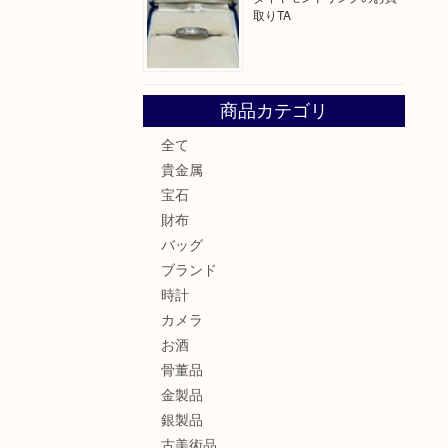
取りTA
商品カテゴリ
全て
貴金属
宝石
財布
バッグ
ブランド
時計
カメラ
お酒
骨董品
金製品
銀製品
古美術品