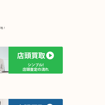
立地！
！