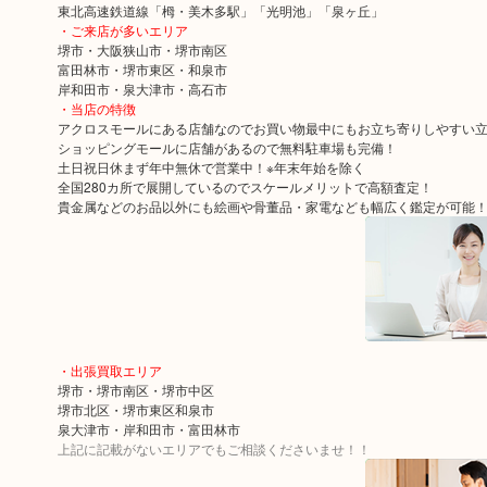
東北高速鉄道線「栂・美木多駅」「光明池」「泉ヶ丘」
・ご来店が多いエリア
堺市・大阪狭山市・堺市南区
富田林市・堺市東区・和泉市
岸和田市・泉大津市・高石市
・当店の特徴
アクロスモールにある店舗なのでお買い物最中にもお立ち寄りしやすい
ショッピングモールに店舗があるので無料駐車場も完備！
土日祝日休まず年中無休で営業中！※年末年始を除く
全国280カ所で展開しているのでスケールメリットで高額査定！
貴金属などのお品以外にも絵画や骨董品・家電なども幅広く鑑定が可能
・出張買取エリア
堺市・堺市南区・堺市中区
堺市北区・堺市東区和泉市
泉大津市・岸和田市・富田林市
上記に記載がないエリアでもご相談くださいませ！！