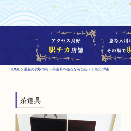
HOME
>
最新の買取情報
>
茶道具を売るなら当店へ｜泉北 堺市
茶道具