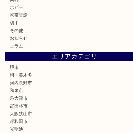
株主優待券
古銭
金貨
記念メダル
化粧品
香水
喫煙具
文房具
釣り具
家電
電動工具
楽器
ホビー
携帯電話
切手
その他