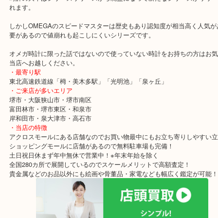
使っていないムーンウォッチがありましたらお早めに当店へお越し
スピードマスターのシリーズは実に60年以上生産しているお品物で
珍しいことなんです。
時計の大半はシリーズリリースから廃盤になって新たなシリーズが
れます。
しかしOMEGAのスピードマスターは歴史もあり認知度が相当高く
要があるので値崩れも起こしにくいシリーズです。
オメガ時計に限った話ではないので使っていない時計をお持ちの方
当店へお越しください。
・最寄り駅
東北高速鉄道線「栂・美木多駅」「光明池」「泉ヶ丘」
・ご来店が多いエリア
堺市・大阪狭山市・堺市南区
富田林市・堺市東区・和泉市
岸和田市・泉大津市・高石市
・当店の特徴
アクロスモールにある店舗なのでお買い物最中にもお立ち寄りしや