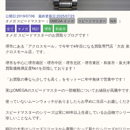
公開日:2019/07/06 最終更新日:2025/07/23
オメガ スピードマスター
（
OMEGA オメガ
スピードマスター
N/A
全て
オメガ
時計
堺市
和泉市
オメガ スピードマスターのお買取りブログです！
堺市にある「アクロスモール」で今年で4年目になる買取専門店「大
クロスモール店」です。
堺市を中心に堺市南区・堺市中区・堺市北区・堺市東区・和泉市・
買取価格満足度No1を目指しております！
「お買取の事なら少しでも高く」をモットーに年中無休で営業中で
実はOMEGAのスピードマスターの一部種類についてお値段が高騰