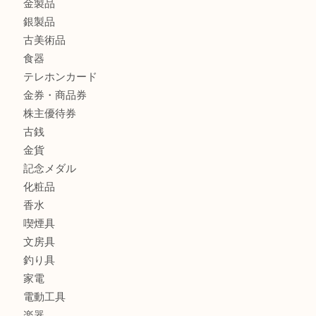
全て
貴金属
宝石
財布
バッグ
ブランド
時計
カメラ
お酒
骨董品
金製品
銀製品
古美術品
食器
テレホンカード
金券・商品券