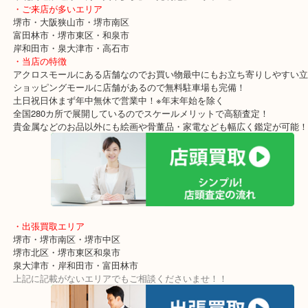
取りさせていただきました。
お仕事も引退されたようで今後もご利用いただけそうです！！
使っていないブランドの無料査定はお気軽に当店へお越しください
・最寄り駅
東北高速鉄道線「栂・美木多駅」「光明池」「泉ヶ丘」
・ご来店が多いエリア
堺市・大阪狭山市・堺市南区
富田林市・堺市東区・和泉市
岸和田市・泉大津市・高石市
・当店の特徴
アクロスモールにある店舗なのでお買い物最中にもお立ち寄りしや
ショッピングモールに店舗があるので無料駐車場も完備！
土日祝日休まず年中無休で営業中！※年末年始を除く
全国280カ所で展開しているのでスケールメリットで高額査定！
貴金属などのお品以外にも絵画や骨董品・家電なども幅広く鑑定が