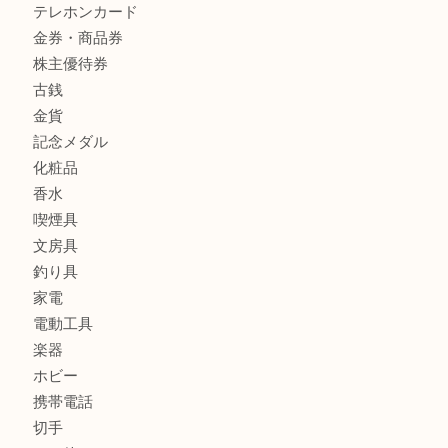
財布
バッグ
ブランド
時計
カメラ
お酒
骨董品
金製品
銀製品
古美術品
食器
テレホンカード
金券・商品券
株主優待券
古銭
金貨