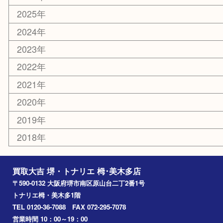
堺市
栂・美木多
河内長野市
和泉市
泉大津市
富田林市
大阪狭山市
岸和田市
光明池
泉ヶ丘
アーカイブ
2026年
2025年
2024年