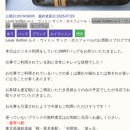
公開日:2019/08/05 最終更新日:2025/07/23
Louis Vuitton ルイ・ヴィトン サック・ボスフォール
（
Louis Vuitton
LV
M40043
モノグラム
）
全て
バッグ
ブランド
ルイヴィトン
堺市
Louis Vuitton ルイ・ヴィトン サック・ボスフォールのお買取りブ
本日はビジネス利用をしていた2WAYバッグをお売りいただきまし
仕事でご利用されている割に非常にキレイな状態でした！
お仕事でご利用されているバッグの多くは擦れや破れまたは角すれ
になることが多くあります。
お客様も査定額にもご満足いただき見積もりのみの予定でしたが当