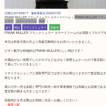
公開日:2019/09/17 最終更新日:2025/07/23
FRANK MULLER フランクミュラー カラードリーム
（
FRANK MULLE
ュラー
カラードリーム
N/A
）
全て
時計
フランクミュラー
和泉市
FRANK MULLER フランクミュラー カラードリームのお買取りブ
本日は和泉方面の方より高級宝飾時計をお売りいただきました。
ビザン数字が特徴的なFRANK MULLERらしい時計です！
付属品がない状態でしたがキズなどは少なく状態もよかったので査
て喜んでいただきました！
リサイクルショップと買取専門店では売り先が異なりますので査定