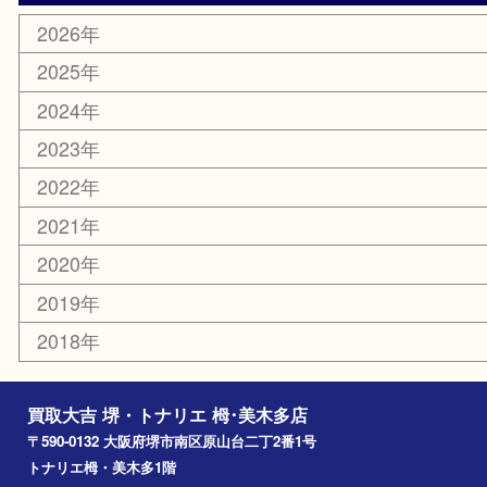
エリアカテゴリ
堺市
栂・美木多
河内長野市
和泉市
泉大津市
富田林市
大阪狭山市
岸和田市
光明池
泉ヶ丘
アーカイブ
2026年
2025年