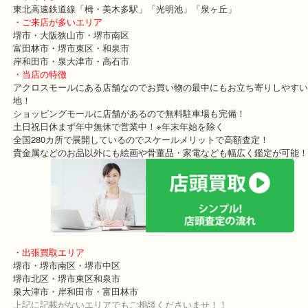
異なります。
個人の方へ売る金額と専門の卸先へ卸す業者価格では高級なお品物
査定額の開きも大きくなります！
高級時計を売る際はお気軽に当店へお越しください！
・最寄り駅
東北高速鉄道線「栂・美木多駅」「光明池」「泉ヶ丘」
・ご来店が多いエリア
堺市・大阪狭山市・堺市南区
富田林市・堺市東区・和泉市
岸和田市・泉大津市・高石市
・当店の特徴
アクロスモールにある店舗なのでお買い物の最中にもお立ち寄りし
地！
ショッピングモールに店舗があるので無料駐車場も完備！
土日祝日休まず年中無休で営業中！※年末年始を除く
全国280カ所で展開しているのでスケールメリットで高額査定！
貴金属などのお品以外にも絵画や骨董品・家電なども幅広く鑑定が