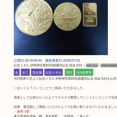
公開日:2019/09/30 最終更新日:2025/07/23
記念メダル 伊勢神宮第60回御遷宮記念 純金 K24
（
記念メダル
伊勢神宮第60回
金
全て
貴金属
記念メダル
堺市
河内長野市
河内長野の方より記念メダル 伊勢神宮第60回御遷宮記念 純金 K24をお
いまいくら？ということでご来店いただきました。
資産としてお持ちだったようでそろそろ整理していこうということで当
結果、査定額にご満足いただけたようでお買い取りさせていただきまし
・最寄り駅
東北高速鉄道線「栂・美木多駅」「光明池」「泉ヶ丘」