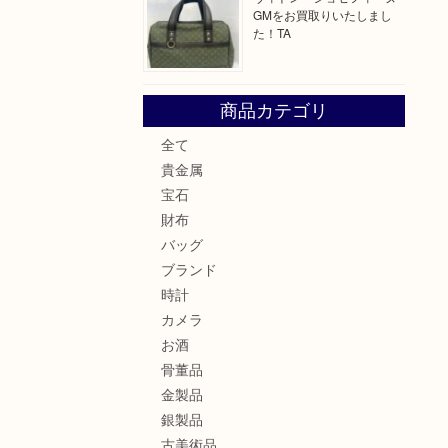
GMをお買取りいたしまし
た！TA
商品カテゴリ
全て
貴金属
宝石
財布
バッグ
ブランド
時計
カメラ
お酒
骨董品
金製品
銀製品
古美術品