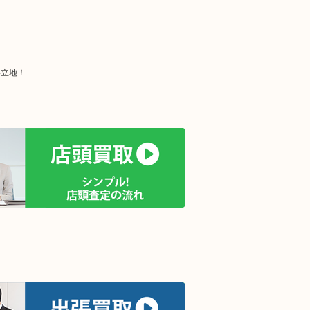
い立地！
！