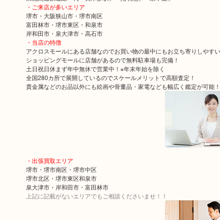
・ご来店が多いエリア
堺市・大阪狭山市・堺市南区
富田林市・堺市東区・和泉市
岸和田市・泉大津市・高石市
・当店の特徴
アクロスモールにある店舗なのでお買い物の最中にもお立ち寄りしやす
ショッピングモールに店舗があるので無料駐車場も完備！
土日祝日休まず年中無休で営業中！※年末年始を除く
全国280カ所で展開しているのでスケールメリットで高額査定！
貴金属などのお品以外にも絵画や骨董品・家電なども幅広く鑑定が可能
・出張買取エリア
堺市・堺市南区・堺市中区
堺市北区・堺市東区和泉市
泉大津市・岸和田市・富田林市
上記に記載がないエリアでもご相談くださいませ！！