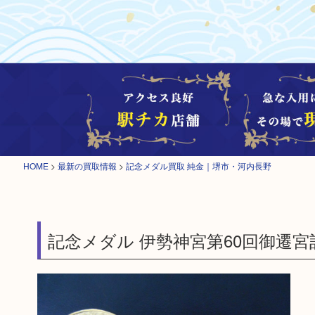
HOME
>
最新の買取情報
>
記念メダル買取 純金｜堺市・河内長野
記念メダル 伊勢神宮第60回御遷宮記