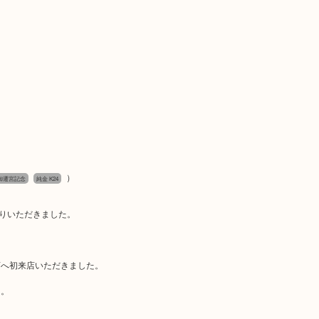
）
御遷宮記念
純金 K24
売りいただきました。
店へ初来店いただきました。
た。