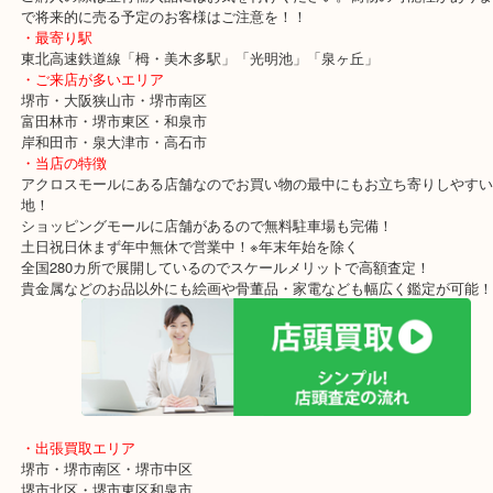
本日のお客様も何件かは断られてしまったみたいで悩んでいました
当店には買取専門店なのでその場で無料査定しています！
査定額にも大変喜んでいただきご成約をなりました。ありがとうご
ご購入の際は並行輸入品にはお気を付けください。偽物の可能性が
で将来的に売る予定のお客様はご注意を！！
・最寄り駅
東北高速鉄道線「栂・美木多駅」「光明池」「泉ヶ丘」
・ご来店が多いエリア
堺市・大阪狭山市・堺市南区
富田林市・堺市東区・和泉市
岸和田市・泉大津市・高石市
・当店の特徴
アクロスモールにある店舗なのでお買い物の最中にもお立ち寄りし
地！
ショッピングモールに店舗があるので無料駐車場も完備！
土日祝日休まず年中無休で営業中！※年末年始を除く
全国280カ所で展開しているのでスケールメリットで高額査定！
貴金属などのお品以外にも絵画や骨董品・家電なども幅広く鑑定が