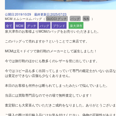
公開日:2019/10/29 最終更新日:2025/07/23
MCM エムシーエム バッグ
（
GUCCI グッチ
バッグ
N/A
）
全て
MCM
グッチ
バッグ
ブランド
泉大津市
泉大津市のお客様よりMCMのバッグをお売りいただきました。
このバッグって売れますか？ということでご来店です。
MCMは元々ドイツで旅行鞄のメーカーとして誕生しました！
今では旅行鞄のほかにも数多くのレザーを世に出しています。
今ではコピー品も多く出回ってしまっていて専門の鑑定士がいない
は査定ができない店舗も少なくありません。