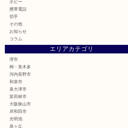
株主優待券
古銭
金貨
記念メダル
化粧品
香水
喫煙具
文房具
釣り具
家電
電動工具
楽器
ホビー
携帯電話
切手
その他