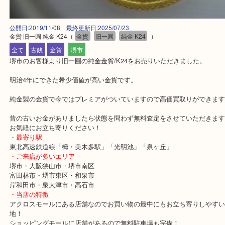
公開日:2019/11/08 最終更新日:2025/07/23
金貨 旧一圓 純金 K24
（
金貨
旧一圓
純金 K24
）
全て
古銭
金貨
堺市
堺市のお客様より旧一圓の純金金貨/K24をお売りいただきました。
明治4年にできた希少価値が高い金貨です。
純金製の金貨で今ではプレミアがついていますので高価買取りがで
昔の古いお金がありましたら状態を問わず無料査定をさせていただ
お気軽にお立ち寄りください！
・最寄り駅
東北高速鉄道線「栂・美木多駅」「光明池」「泉ヶ丘」
・ご来店が多いエリア