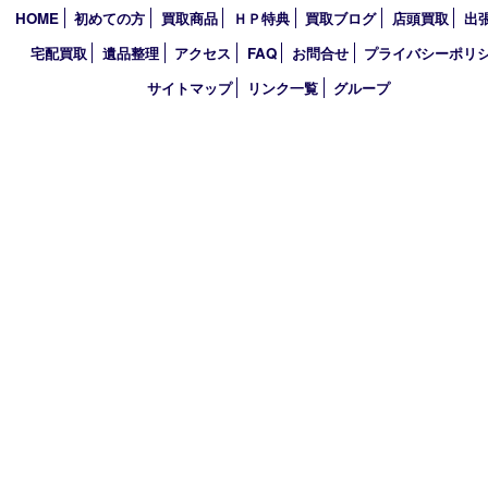
2020年
2019年
2018年
買取大吉 堺・トナリエ 栂･美木多店
〒590-0132 大阪府堺市南区原山台二丁2番1号
トナリエ栂・美木多1階
TEL 0120-36-7088 FAX 072-295-7078
営業時間 10：00～19：00
定休日 年中無休（年末年始を除く）
古物商許可証
大阪府公安委員会 第622220145017号
登録社名：株式会社エバーチェンジ
HOME
初めての方
買取商品
ＨＰ特典
買取ブログ
店頭買取