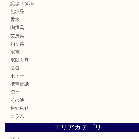
お酒
骨董品
金製品
銀製品
古美術品
食器
テレホンカード
金券・商品券
株主優待券
古銭
金貨
記念メダル
化粧品
香水
喫煙具
文房具