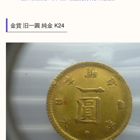
HOME
>
最新の買取情報
>
堺市で旧一圓金貨を売りたい方は当店へ
金貨 旧一圓 純金 K24