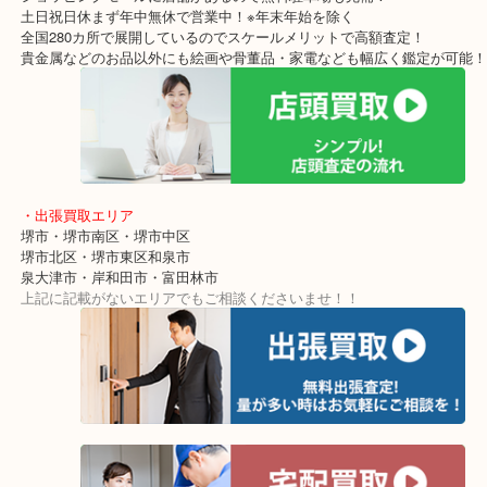
堺市・大阪狭山市・堺市南区
富田林市・堺市東区・和泉市
岸和田市・泉大津市・高石市
・当店の特徴
アクロスモールにある店舗なのでお買い物の最中にもお立ち寄りし
地！
ショッピングモールに店舗があるので無料駐車場も完備！
土日祝日休まず年中無休で営業中！※年末年始を除く
全国280カ所で展開しているのでスケールメリットで高額査定！
貴金属などのお品以外にも絵画や骨董品・家電なども幅広く鑑定が
・出張買取エリア
堺市・堺市南区・堺市中区
堺市北区・堺市東区和泉市
泉大津市・岸和田市・富田林市
上記に記載がないエリアでもご相談くださいませ！！