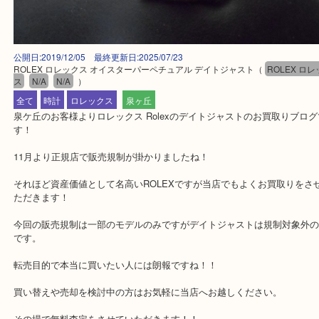
公開日:2019/12/05 最終更新日:2025/07/23
ROLEX ロレックス オイスターパーペチュアル デイトジャスト
（
ROLE
ス
N/A
N/A
）
全て
時計
ロレックス
泉ヶ丘
泉ケ丘のお客様よりロレックス Rolexのデイトジャストのお買取り
す！
11月より正規店で販売規制が掛かりましたね！
それほど資産価値として名高いROLEXですが当店でもよくお買取り
ただきます！
今回の販売規制は一部のモデルのみですがデイトジャストは規制対