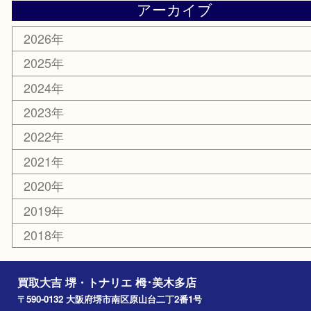
コラム
エリアカテゴリ
堺市
栂・美木多
河内長野市
和泉市
泉大津市
富田林市
大阪狭山市
岸和田市
光明池
泉ヶ丘
アーカイブ
2026年