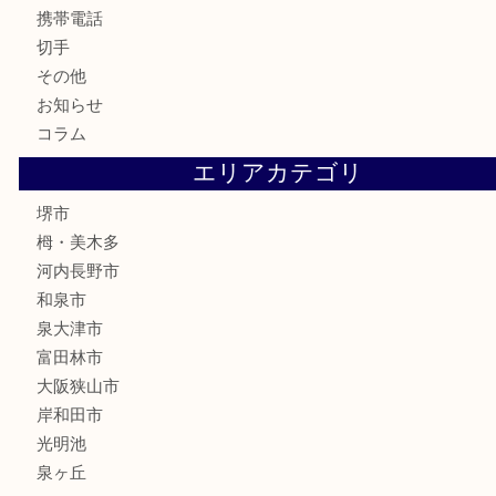
古銭
金貨
記念メダル
化粧品
香水
喫煙具
文房具
釣り具
家電
電動工具
楽器
ホビー
携帯電話
切手
その他
お知らせ