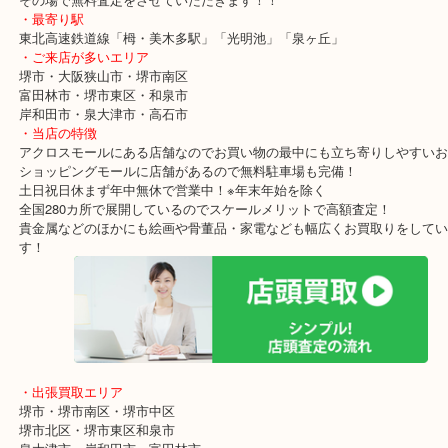
です。
転売目的で本当に買いたい人には朗報ですね！！
買い替えや売却を検討中の方はお気軽に当店へお越しください。
その場で無料査定をさせていただきます！！
・最寄り駅
東北高速鉄道線「栂・美木多駅」「光明池」「泉ヶ丘」
・ご来店が多いエリア
堺市・大阪狭山市・堺市南区
富田林市・堺市東区・和泉市
岸和田市・泉大津市・高石市
・当店の特徴
アクロスモールにある店舗なのでお買い物の最中にも立ち寄りしや
ショッピングモールに店舗があるので無料駐車場も完備！
土日祝日休まず年中無休で営業中！※年末年始を除く
全国280カ所で展開しているのでスケールメリットで高額査定！
貴金属などのほかにも絵画や骨董品・家電なども幅広くお買取りを
す！