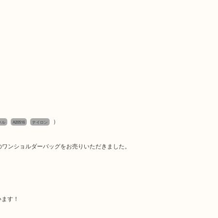
）
ネル
A20516
ナイロン
16のワンショルダーバッグをお売りいただきました。
います！