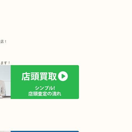
お店！
います！