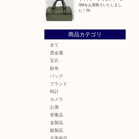
GMをお買取りいたしまし
た！TA
商品カテゴリ
全て
貴金属
宝石
財布
バッグ
ブランド
時計
カメラ
お酒
骨董品
金製品
銀製品
古美術品