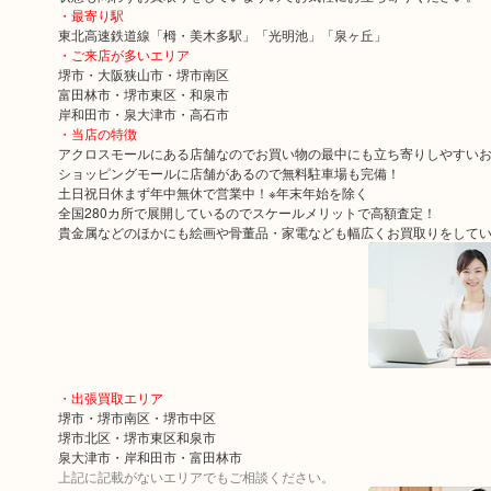
・最寄り駅
東北高速鉄道線「栂・美木多駅」「光明池」「泉ヶ丘」
・ご来店が多いエリア
堺市・大阪狭山市・堺市南区
富田林市・堺市東区・和泉市
岸和田市・泉大津市・高石市
・当店の特徴
アクロスモールにある店舗なのでお買い物の最中にも立ち寄りしやすい
ショッピングモールに店舗があるので無料駐車場も完備！
土日祝日休まず年中無休で営業中！※年末年始を除く
全国280カ所で展開しているのでスケールメリットで高額査定！
貴金属などのほかにも絵画や骨董品・家電なども幅広くお買取りをして
・出張買取エリア
堺市・堺市南区・堺市中区
堺市北区・堺市東区和泉市
泉大津市・岸和田市・富田林市
上記に記載がないエリアでもご相談ください。