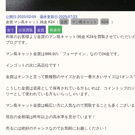
公開日:2020/02/09 最終更新日:2025/07/23
金貨 マン島キャット 純金 K24
（
金貨
マン島キャット
K24
）
全て
出張買取
金貨
和泉市
和泉のお客様より金貨のマン島キャット/純金 K24を買取させてい
ブログです。
マン島キャット金貨は999,9の「フォーナイン」なので24金です。
インゴットの次に高品位です！
金貨はオンスと言って数種類のサイズがあり一番大きいサイズは1オ
こうした金貨は資産として保有されている方もいれば、コイントッ
リーとして使われている方もいらっしゃいます。