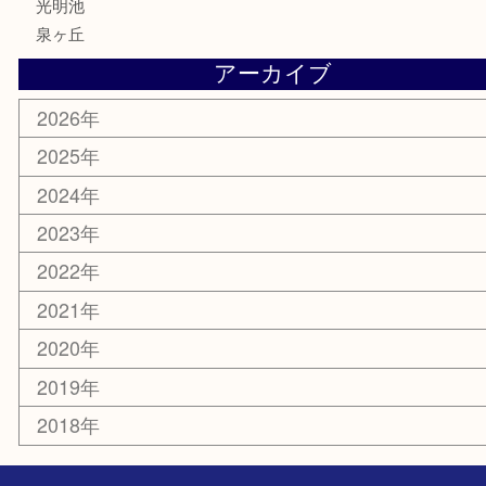
その他
お知らせ
コラム
エリアカテゴリ
堺市
栂・美木多
河内長野市
和泉市
泉大津市
富田林市
大阪狭山市
岸和田市
光明池
泉ヶ丘
アーカイブ