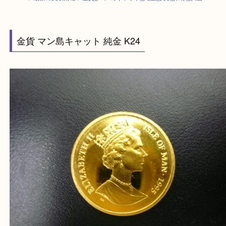
HOME
>
最新の買取情報
>
金貨_マン島キャット_純金_買取_和泉_大吉
金貨 マン島キャット 純金 K24