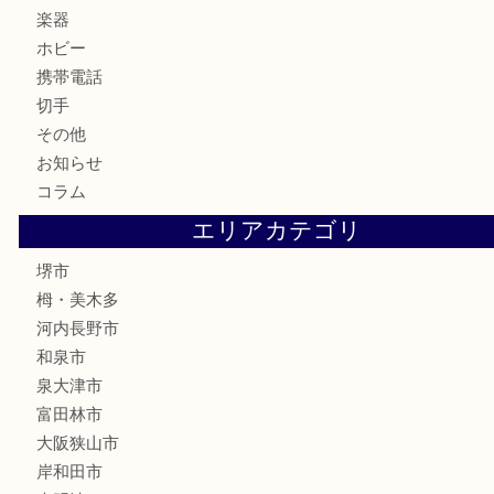
金券・商品券
株主優待券
古銭
金貨
記念メダル
化粧品
香水
喫煙具
文房具
釣り具
家電
電動工具
楽器
ホビー
携帯電話
切手