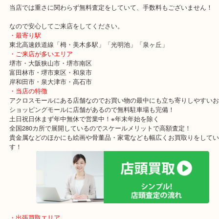
マン島キャット金貨は幅広い方に人気なので買取することも多くご
現在の金相場は昨年以上の高水準を見せています！
売るには絶好のチャンスなのでお気軽にお越しください！
当店では重さに関わらず無料査定をしていて、手数料もございませ
なので安心してご来店をしてください。
・最寄り駅
東北高速鉄道線「栂・美木多駅」「光明池」「泉ヶ丘」
・ご来店が多いエリア
堺市・大阪狭山市・堺市南区
富田林市・堺市東区・和泉市
岸和田市・泉大津市・高石市
・当店の特徴
アクロスモールにある店舗なのでお買い物の最中にも立ち寄りしや
ショッピングモールに店舗があるので無料駐車場も完備！
土日祝日休まず年中無休で営業中！※年末年始を除く
全国280カ所で展開しているのでスケールメリットで高額査定！
貴金属などのほかにも絵画や骨董品・家電なども幅広くお買取りを