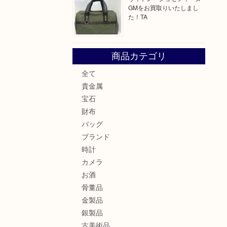
GMをお買取りいたしまし
た！TA
商品カテゴリ
全て
貴金属
宝石
財布
バッグ
ブランド
時計
カメラ
お酒
骨董品
金製品
銀製品
古美術品