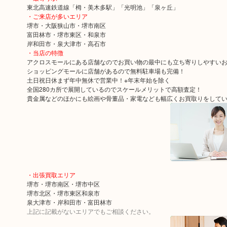
東北高速鉄道線「栂・美木多駅」「光明池」「泉ヶ丘」
・ご来店が多いエリア
堺市・大阪狭山市・堺市南区
富田林市・堺市東区・和泉市
岸和田市・泉大津市・高石市
・当店の特徴
アクロスモールにある店舗なのでお買い物の最中にも立ち寄りしやすい
ショッピングモールに店舗があるので無料駐車場も完備！
土日祝日休まず年中無休で営業中！※年末年始を除く
全国280カ所で展開しているのでスケールメリットで高額査定！
貴金属などのほかにも絵画や骨董品・家電なども幅広くお買取りをして
・出張買取エリア
堺市・堺市南区・堺市中区
堺市北区・堺市東区和泉市
泉大津市・岸和田市・富田林市
上記に記載がないエリアでもご相談ください。