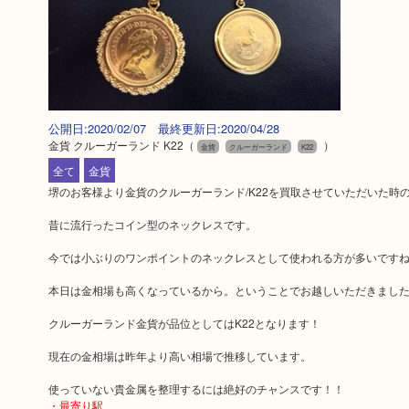
公開日:2020/02/07 最終更新日:2020/04/28
金貨 クルーガーランド K22
（
）
金貨
クルーガーランド
K22
全て
金貨
堺のお客様より金貨のクルーガーランド/K22を買取させていただいた時
昔に流行ったコイン型のネックレスです。
今では小ぶりのワンポイントのネックレスとして使われる方が多いです
本日は金相場も高くなっているから。ということでお越しいただきまし
クルーガーランド金貨が品位としてはK22となります！
現在の金相場は昨年より高い相場で推移しています。
使っていない貴金属を整理するには絶好のチャンスです！！
・最寄り駅