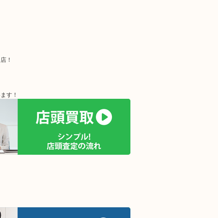
お店！
います！