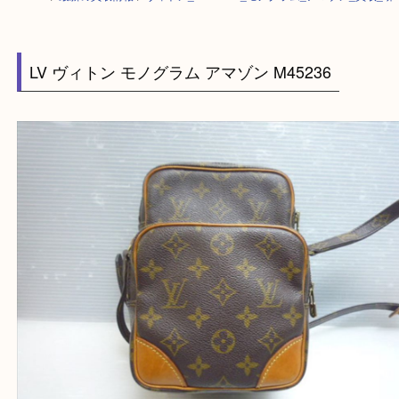
HOME
>
最新の買取情報
>
ヴィトン_VUITTON_モノグラム_アマゾン_買
LV ヴィトン モノグラム アマゾン M45236