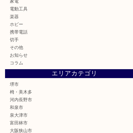
銀製品
古美術品
食器
テレホンカード
金券・商品券
株主優待券
古銭
金貨
記念メダル
化粧品
香水
喫煙具
文房具
釣り具
家電
電動工具