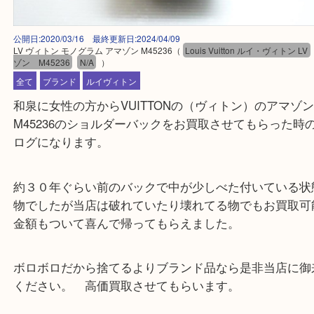
公開日:2020/03/16 最終更新日:2024/04/09
LV ヴィトン モノグラム アマゾン M45236
（
Louis Vuitton ルイ・ヴィト
ゾン M45236
N/A
）
全て
ブランド
ルイヴィトン
和泉に女性の方からVUITTONの（ヴィトン）のア
M45236のショルダーバックをお買取させてもらっ
ログになります。
約３０年ぐらい前のバックで中が少しべた付いてい
物でしたが当店は破れていたり壊れてる物でもお買
金額もついて喜んで帰ってもらえました。