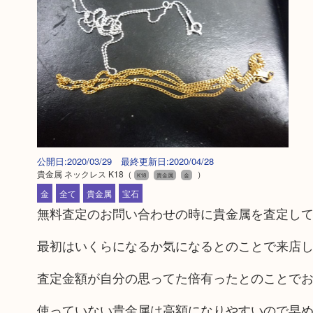
公開日:2020/03/29 最終更新日:2020/04/28
貴金属 ネックレス K18
（
）
K18
貴金属
金
金
全て
貴金属
宝石
無料査定のお問い合わせの時に貴金属を査定し
最初はいくらになるか気になるとのことで来店
査定金額が自分の思ってた倍有ったとのことで
使っていない貴金属は高額になりやすいので早