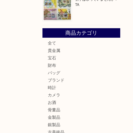
TA
商品カテゴリ
全て
貴金属
宝石
財布
バッグ
ブランド
時計
カメラ
お酒
骨董品
金製品
銀製品
古美術品