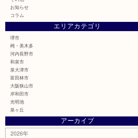
株主優待券
古銭
金貨
記念メダル
化粧品
香水
喫煙具
文房具
釣り具
家電
電動工具
楽器
ホビー
携帯電話
切手
その他