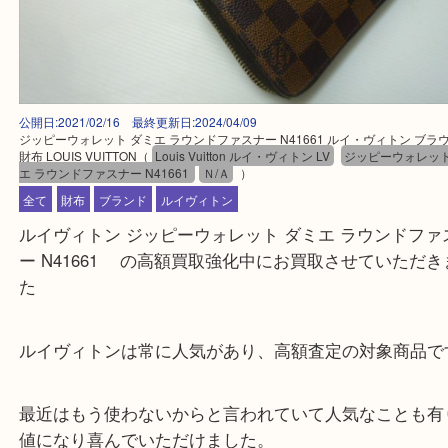
公開日:2021/02/16 最終更新日:2024/04/09
ジッピーウォレット ダミエ ラウンドファスナー N41661 ルイ・ヴィトン 
財布 LOUIS VUITTON
（
Louis Vuitton ルイ・ヴィトン LV
ジッピーウォ
エ ラウンドファスナー N41661
Ｎ/Ａ
）
全て
財布
ブランド
ルイヴィトン
ルイヴィトン ジッピーウォレット ダミエ ラウンド
ー N41661 の高額買取強化中にお買取させていた
た