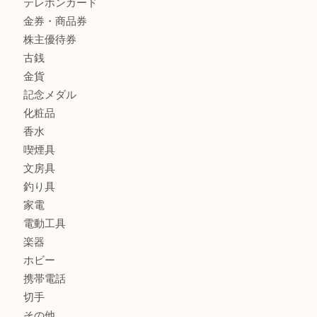
全て
貴金属
宝石
財布
バッグ
ブランド
時計
カメラ
お酒
骨董品
金製品
銀製品
古美術品
食器
テレホンカード
金券・商品券