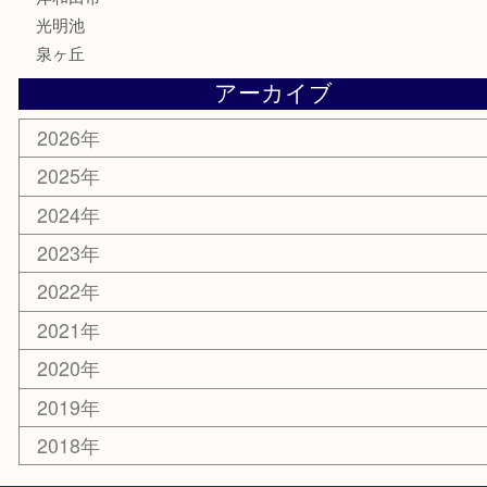
ホビー
携帯電話
切手
その他
お知らせ
コラム
エリアカテゴリ
堺市
栂・美木多
河内長野市
和泉市
泉大津市
富田林市
大阪狭山市
岸和田市