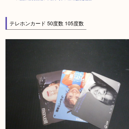
HOME
>
最新の買取情報
>
和泉市でテレカの処分は当店へ
テレホンカード 50度数 105度数