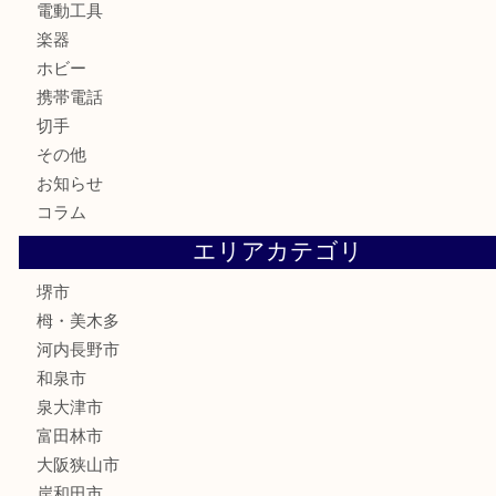
古美術品
食器
テレホンカード
金券・商品券
株主優待券
古銭
金貨
記念メダル
化粧品
香水
喫煙具
文房具
釣り具
家電
電動工具
楽器