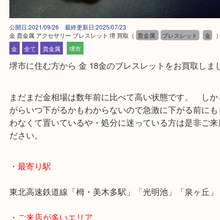
公開日:2021/09/26 最終更新日:2025/07/23
金 貴金属 アクセサリー ブレスレット 堺 買取
（
貴金属
ブレスレット
金
全て
貴金属
堺市
堺市に住む方から 金 18金のブレスレットをお買取
まだまだ金相場は数年前に比べて高い状態です。 
がらいつ下がるかもわからないので急激に下がる前
わなくて置いているや・処分に迷っている方は是非
ださい。