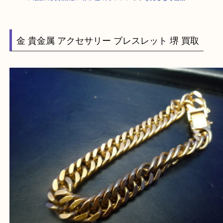
HOME
>
最新の買取情報
>
堺市 金 のブレスレットを売るなら当店へ
金 貴金属 アクセサリー ブレスレット 堺 買取