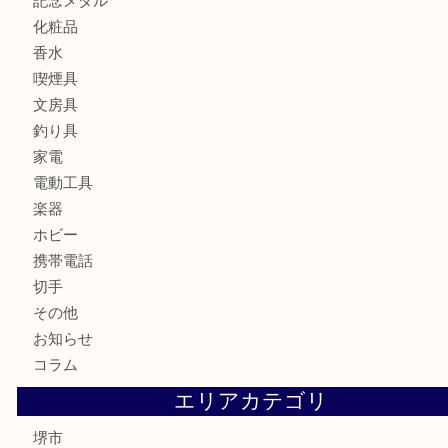
時計
カメラ
お酒
骨董品
金製品
銀製品
古美術品
食器
テレホンカード
金券・商品券
株主優待券
古銭
金貨
記念メダル
化粧品
香水