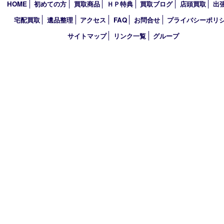
2021年
2020年
2019年
2018年
買取大吉 堺・トナリエ 栂･美木多店
〒590-0132 大阪府堺市南区原山台二丁2番1号
トナリエ栂・美木多1階
TEL 0120-36-7088 FAX 072-295-7078
営業時間 10：00～19：00
定休日 年中無休（年末年始を除く）
古物商許可証
大阪府公安委員会 第622220145017号
登録社名：株式会社エバーチェンジ