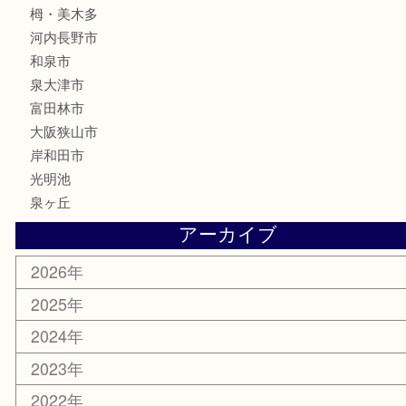
喫煙具
文房具
釣り具
家電
電動工具
楽器
ホビー
携帯電話
切手
その他
お知らせ
コラム
エリアカテゴリ
堺市
栂・美木多