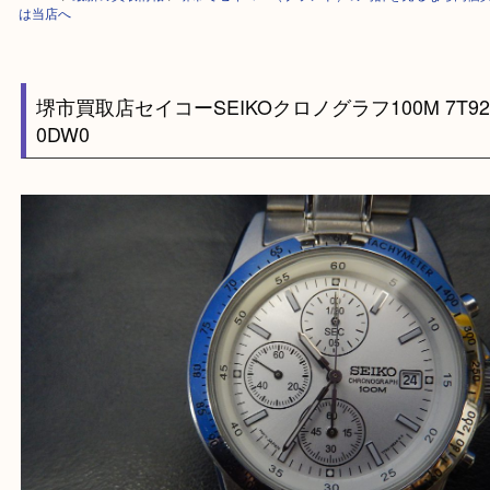
HOME
>
最新の買取情報
>
堺市でセイコー（ブランド）の時計を売るなら
は当店へ
堺市買取店セイコーSEIKOクロノグラフ100M 7T
0DW0