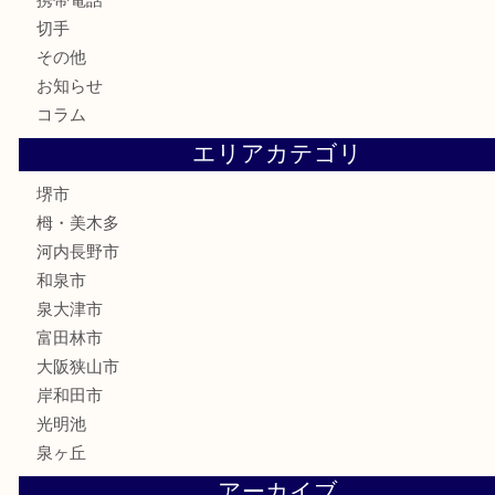
金券・商品券
株主優待券
古銭
金貨
記念メダル
化粧品
香水
喫煙具
文房具
釣り具
家電
電動工具
楽器
ホビー
携帯電話
切手