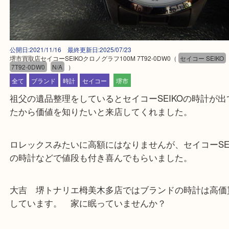
公開日:2021/11/16 最終更新日:2025/07/23
堺市買取店セイコーSEIKOクロノグラフ100M 7T92-0DW0
（
セイコー SE
7T92-0DW0
N/A
）
全て
ブランド
時計
セイコー
堺市
祖父の遺品整理をしているとセイコーSEIKOの時計
たから価値を知りたいと来店してくれました。
ロレックスみたいに高額にはなりませんが、セイコーS
の時計などで値段も付き喜んでもらいました。