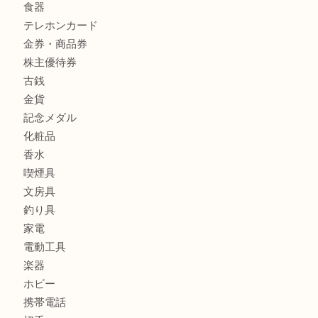
全て
貴金属
宝石
財布
バッグ
ブランド
時計
カメラ
お酒
骨董品
金製品
銀製品
古美術品
食器
テレホンカード
金券・商品券