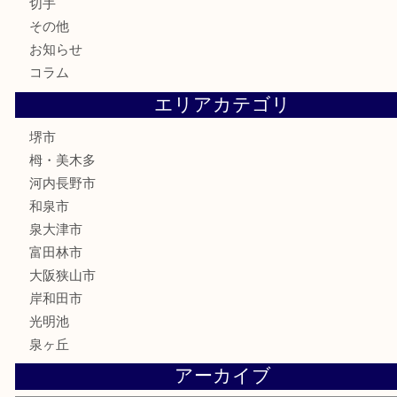
株主優待券
古銭
金貨
記念メダル
化粧品
香水
喫煙具
文房具
釣り具
家電
電動工具
楽器
ホビー
携帯電話
切手
その他