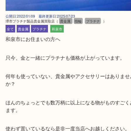
公開日:2022/01/09 最終更新日:2025/07/23
堺市プラチナ製品貴金属買取店
（
貴金属
指輪
プラチナ
）
全て
貴金属
プラチナ
和泉市
和泉市にお住まいの方へ
只今、金と一緒にプラチナも価格が上がっています
何年も使っていない、貴金属やアクセサリーはあり
か？