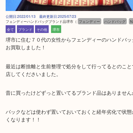
公開日:2022/01/13 最終更新日:2025/07/23
フェンディーハンドバッグブランド品堺市
（
フェンディー
ハンドバッ
全て
ブランド
その他
堺市
堺市に住む７０代の女性からフェンディーのハンド
お買取しました！
最近は断捨離と生前整理で処分をして行ってるとの
店してくださいました。
昔に買ったけどずっと置いてるブランド品はありま