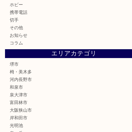
食器
テレホンカード
金券・商品券
株主優待券
古銭
金貨
記念メダル
化粧品
香水
喫煙具
文房具
釣り具
家電
電動工具
楽器
ホビー
携帯電話