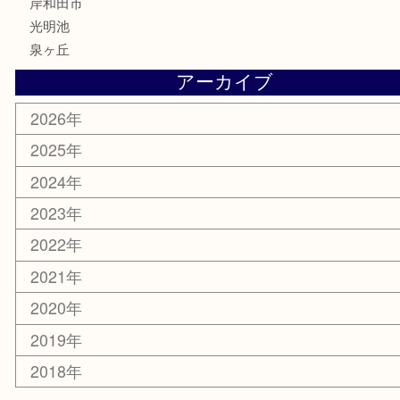
家電
電動工具
楽器
ホビー
携帯電話
切手
その他
お知らせ
コラム
エリアカテゴリ
堺市
栂・美木多
河内長野市
和泉市
泉大津市