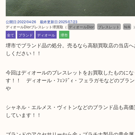
公開日:2022/04/26 最終更新日:2025/07/23
ディオールDiorブレスレット堺買取
（
ディオールDior
ブレスレット
全て
ブランド
ディオール
堺市
堺市でブランド品の処分。売るなら高額買取店の当
しください！！
今回はディオールのブレスレットをお買取したもの
す！！ ディオール・ﾌｪﾝﾃﾞｨ・フェラガモなどの
や