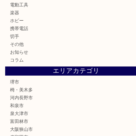
骨董品
金製品
銀製品
古美術品
食器
テレホンカード
金券・商品券
株主優待券
古銭
金貨
記念メダル
化粧品
香水
喫煙具
文房具
釣り具