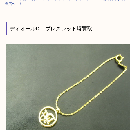
HOME
>
最新の買取情報
>
堺・堺市でブランド品ディオールの処分売るな
当店へ！！
ディオールDiorブレスレット堺買取