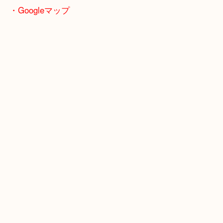
富田林市・堺市東区・和泉市
岸和田市・泉大津市・高石市
・Googleマップ