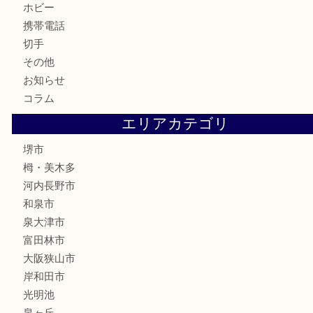
テレホンカード
金券・商品券
株主優待券
古銭
金貨
記念メダル
化粧品
香水
喫煙具
文房具
釣り具
家電
電動工具
楽器
ホビー
携帯電話