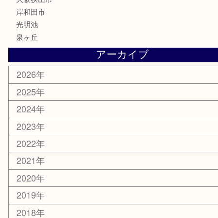
釣り具
家電
電動工具
楽器
ホビー
携帯電話
切手
その他
お知らせ
コラム
エリアカテゴリ
堺市
栂・美木多
河内長野市
和泉市
泉大津市