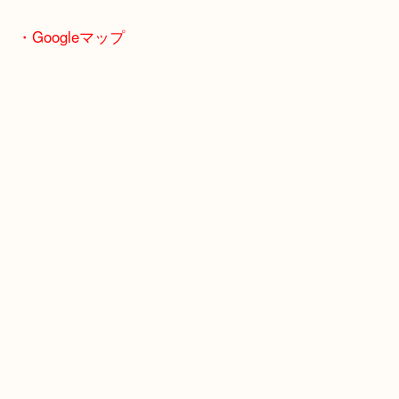
堺市・大阪狭山市・堺市南区
富田林市・堺市東区・和泉市
岸和田市・泉大津市・高石市
・Googleマップ