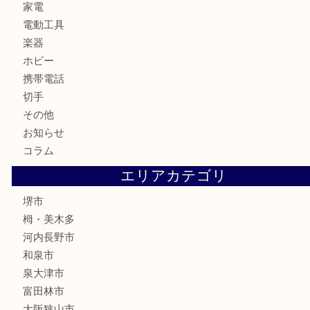
お酒
骨董品
金製品
銀製品
古美術品
食器
テレホンカード
金券・商品券
株主優待券
古銭
金貨
記念メダル
化粧品
香水
喫煙具
文房具