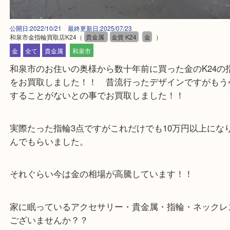
公開日:2022/10/21 最終更新日:2025/07/23
和泉市金指輪買取店K24
（
貴金属
金貨 K24
金
）
金
全て
貴金属
和泉市
和泉市のお住いの奥様から数十年前に買った金のK2
をお買取しました！！ 昔流行ったデザインですが
することがないとの事でお買取しました！！
実際たった指輪3点ですがこれだけでも10万円以上
んでもらいました。