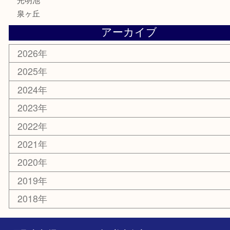
携帯電話
切手
その他
お知らせ
コラム
エリアカテゴリ
堺市
栂・美木多
河内長野市
和泉市
泉大津市
富田林市
大阪狭山市
岸和田市
光明池