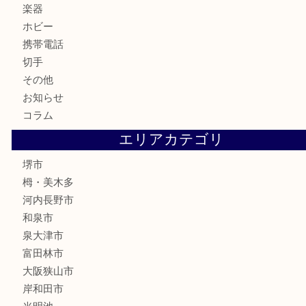
食器
テレホンカード
金券・商品券
株主優待券
古銭
金貨
記念メダル
化粧品
香水
喫煙具
文房具
釣り具
家電
電動工具
楽器
ホビー