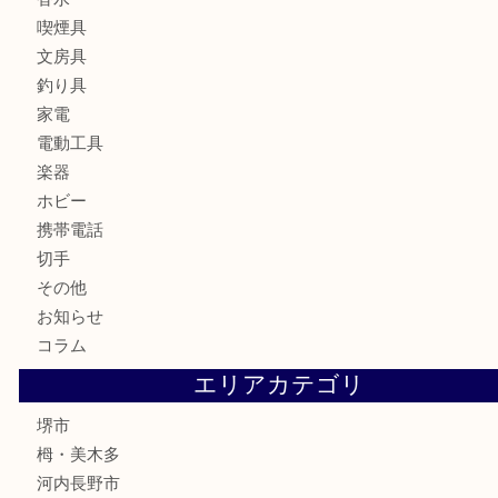
カメラ
お酒
骨董品
金製品
銀製品
古美術品
食器
テレホンカード
金券・商品券
株主優待券
古銭
金貨
記念メダル
化粧品
香水
喫煙具