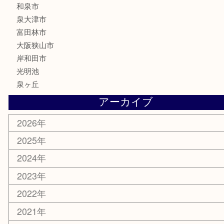
文房具
釣り具
家電
電動工具
楽器
ホビー
携帯電話
切手
その他
お知らせ
コラム
エリアカテゴリ
堺市
栂・美木多
河内長野市