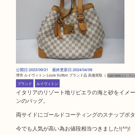
公開日:2023/09/21 最終更新日:2024/04/09
堺市 ルイヴィトン Louis Vuitton ブランド品 高価買取
（
Louis Vuitton ルイ・ヴィ
ブランド
ルイヴィトン
イタリアのリゾート地リビエラの海と砂をイメ
ンのバッグ。
両サイドにゴールドコーティングのスナップボ
今でも人気が高い為お値段相当つきました!(^^)!