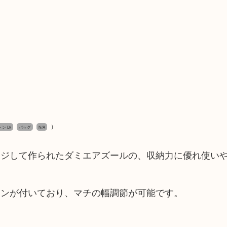
）
トン LV
バッグ
N/A
ージして作られたダミエアズールの、収納力に優れ使い
タンが付いており、マチの幅調節が可能です。