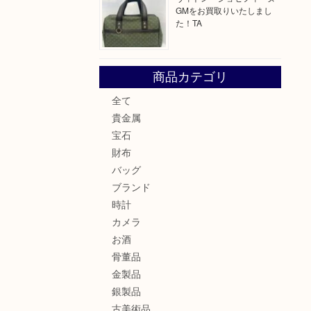
GMをお買取りいたしまし
た！TA
商品カテゴリ
全て
貴金属
宝石
財布
バッグ
ブランド
時計
カメラ
お酒
骨董品
金製品
銀製品
古美術品