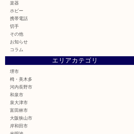
金製品
銀製品
古美術品
食器
テレホンカード
金券・商品券
株主優待券
古銭
金貨
記念メダル
化粧品
香水
喫煙具
文房具
釣り具
家電