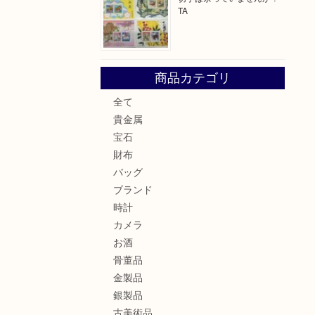
TA
商品カテゴリ
全て
貴金属
宝石
財布
バッグ
ブランド
時計
カメラ
お酒
骨董品
金製品
銀製品
古美術品