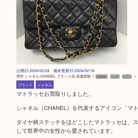
公開日:2024/02/24 最終更新日:2024/02/18
堺市 シャネル CHANEL ブランド品 高価買取
（
）
CHANEL
バック
レザー
ブランド
シャネル
マトラッセお買取りしました。
シャネル（CHANEL）を代表するアイコン「マトラ
ダイヤ柄ステッチをほどこしたマトラッセは、
して世界中の女性から愛されています。