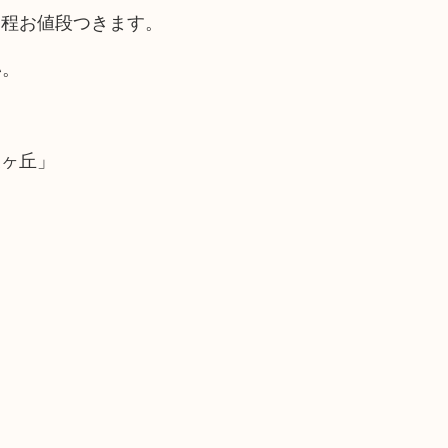
く程お値段つきます。
い。
泉ヶ丘」