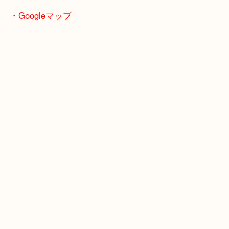
富田林市・堺市東区・和泉市
岸和田市・泉大津市・高石市
・Googleマップ