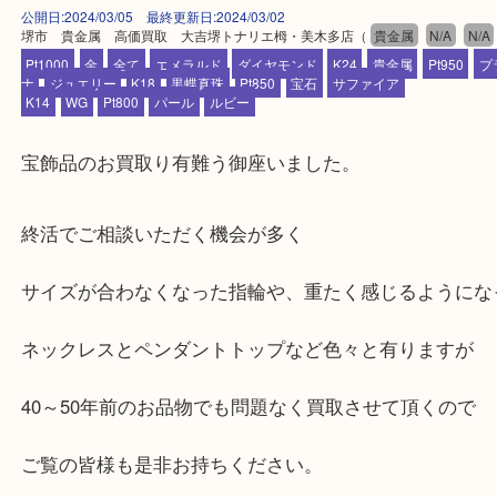
公開日:2024/03/05 最終更新日:2024/03/02
堺市 貴金属 高価買取 大吉堺トナリエ栂・美木多店
（
貴金属
N/A
Pt1000
金
全て
エメラルド
ダイヤモンド
K24
貴金属
Pt95
ナ
ジュエリー
K18
黒蝶真珠
Pt850
宝石
サファイア
K14
WG
Pt800
パール
ルビー
宝飾品のお買取り有難う御座いました。
終活でご相談いただく機会が多く
サイズが合わなくなった指輪や、重たく感じるよう
ネックレスとペンダントトップなど色々と有ります