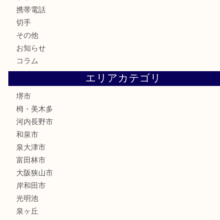
古美術品
食器
テレホンカード
金券・商品券
株主優待券
古銭
金貨
記念メダル
化粧品
香水
喫煙具
文房具
釣り具
家電
電動工具
楽器