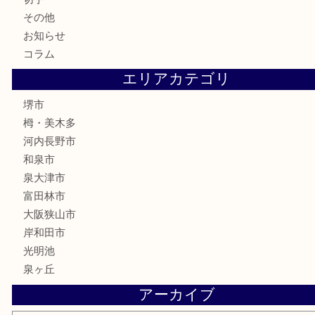
テレホンカード
金券・商品券
株主優待券
古銭
金貨
記念メダル
化粧品
香水
喫煙具
文房具
釣り具
家電
電動工具
楽器
ホビー
携帯電話