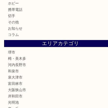
銀製品
古美術品
食器
テレホンカード
金券・商品券
株主優待券
古銭
金貨
記念メダル
化粧品
香水
喫煙具
文房具
釣り具
家電
電動工具