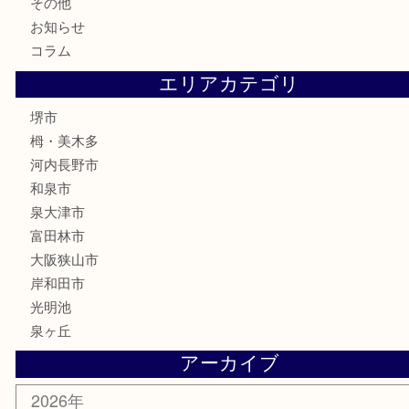
金券・商品券
株主優待券
古銭
金貨
記念メダル
化粧品
香水
喫煙具
文房具
釣り具
家電
電動工具
楽器
ホビー
携帯電話
切手