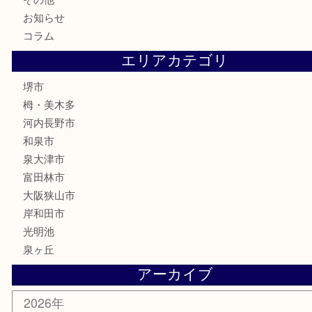
金券・商品券
株主優待券
古銭
金貨
記念メダル
化粧品
香水
喫煙具
文房具
釣り具
家電
電動工具
楽器
ホビー
携帯電話
切手