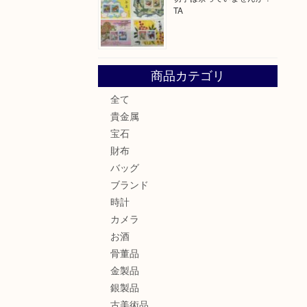
TA
商品カテゴリ
全て
貴金属
宝石
財布
バッグ
ブランド
時計
カメラ
お酒
骨董品
金製品
銀製品
古美術品