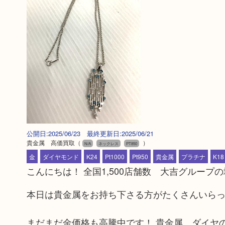
公開日:2025/06/23 最終更新日:2025/06/21
貴金属 高価買取
（
）
N/A
ネックレス
PT850
金
ダイヤモンド
K24
Pt1000
Pt950
貴金属
プラチナ
K18
こんにちは！ 全国1,500店舗数 大吉グルー
本日は貴金属をお持ち下さる方がたくさんいら
まだまだ金価格も高騰中です！ 貴金属、ダイヤ