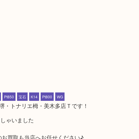
Pt850
宝石
K14
Pt800
WG
プの堺・トナリエ栂・美木多店Ｔです！
っしゃいました
のお買取も当店へお任せください♪