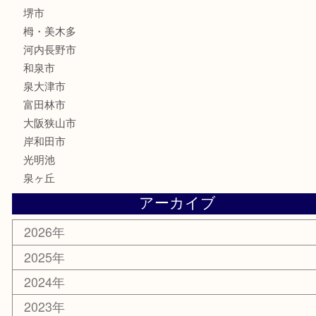
金貨
記念メダル
化粧品
香水
喫煙具
文房具
釣り具
家電
電動工具
楽器
ホビー
携帯電話
切手
その他
お知らせ
コラム