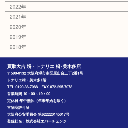
エリアカテゴリ
堺市
栂・美木多
河内長野市
和泉市
泉大津市
富田林市
大阪狭山市
岸和田市
光明池
泉ヶ丘
アーカイブ
2026年