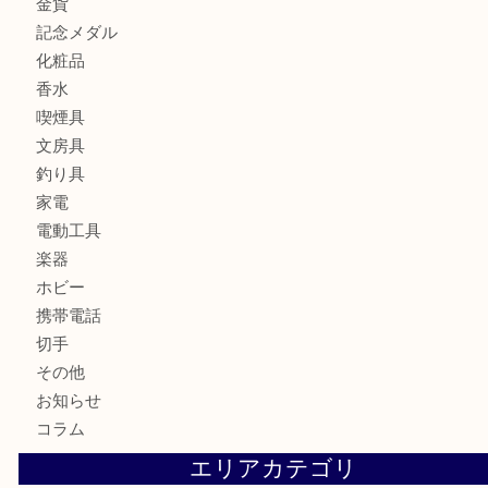
宝石
財布
バッグ
ブランド
時計
カメラ
お酒
骨董品
金製品
銀製品
古美術品
食器
テレホンカード
金券・商品券
株主優待券
古銭