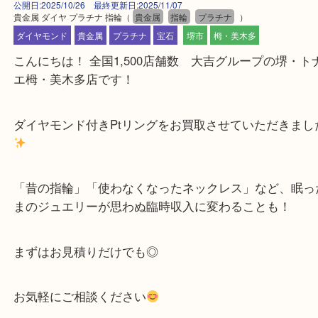
公開日:2025/10/26 最終更新日:2025/11/07
貴金属 ダイヤ プラチナ 指輪
（
貴金属
指輪
プラチナ
）
ダイヤモンド
貴金属
プラチナ
宝石
堺市
栂・美木多
こんにちは！ 全国1,500店舗数 大吉グループの堺
エ栂・美木多店です！
ダイヤモンド付きPtリングをお買取させていただき
「昔の指輪」「使わなくなったネックレス」など、
まのジュエリーが思わぬ臨時収入に変わることも！