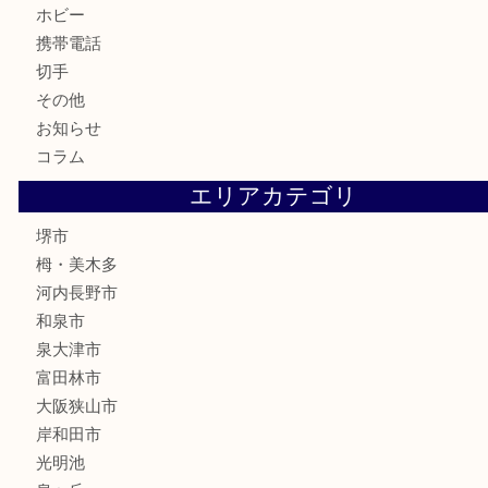
銀製品
古美術品
食器
テレホンカード
金券・商品券
株主優待券
古銭
金貨
記念メダル
化粧品
香水
喫煙具
文房具
釣り具
家電
電動工具