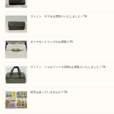
<span style=”color: #ff0000;”><a style=”color: #ff0000;
daikichi/”>求人要項はここをクリック</a></span>
Facebook
Twitter
Line
買取ブログ検索
最近の投稿
ブルガリのキーケースをお買取りいたしました！TA
ヴィトン サラをお買取りいたしました！TA