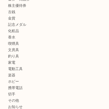
全て
貴金属
宝石
財布
バッグ
ブランド
時計
カメラ
お酒
骨董品
金製品
銀製品
古美術品
食器
テレホンカード
金券・商品券