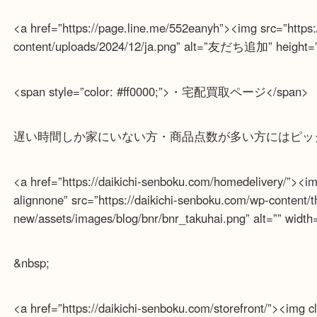
土日祝日休まず年中無休で営業中！※年末年始を除
全国1,500店舗以上で展開しているのでスケールメ
貴金属などのほかにも絵画や骨董品・家電なども幅
<span style=”color: #ff0000;”>・ライン査定お待ち
<a href=”https://page.line.me/552eanyh”><img src=”h
content/uploads/2024/12/ja.png” alt=”友だち追加” heig
<span style=”color: #ff0000;”>・宅配買取ページ</sp
遅い時間しか家にいない方・商品点数が多い方には