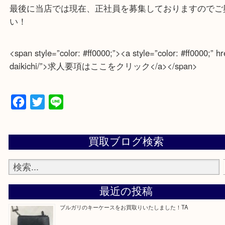
senboku.com/wp-content/themes/daikichi-new/assets/im
width=”” height=”100％” /></a>
<span style=”color: #ff0000;”>・よくいただくご質問
<a href=”https://daikichi-senboku.com/qa/”><img clas
src=”https://daikichi-senboku.com/wp-content/themes/d
new/assets/images/blog/bnr/bnr_faq.png” alt=”” widt
<span style=”color: #000000;”>—お知らせ—</span>
最後に当店では現在、正社員を募集しておりますの
い！