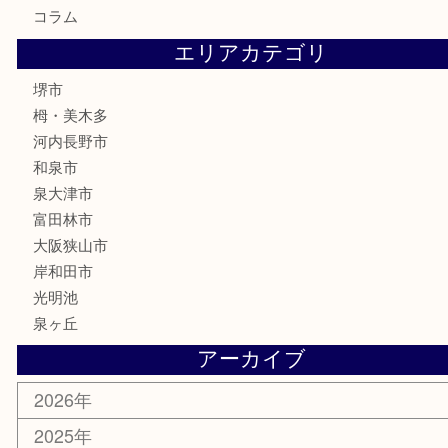
株主優待券
古銭
金貨
記念メダル
化粧品
香水
喫煙具
文房具
釣り具
家電
電動工具
楽器
ホビー
携帯電話
切手
その他