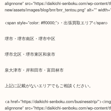
<a href=”https://daikichi-senboku.com/homedelivery/”
alignnone” src=”https://daikichi-senboku.com/wp-conte
new/assets/images/blog/bnr/bnr_takuhai.png” alt=”” 
&nbsp;
<a href=”https://daikichi-senboku.com/storefront/”><i
alignnone” src=”https://daikichi-senboku.com/wp-conte
new/assets/images/blog/bnr/bnr_tentou.png” alt=”” w
<span style=”color: #ff0000;”>・出張買取エリア</sp
堺市・堺市南区・堺市中区