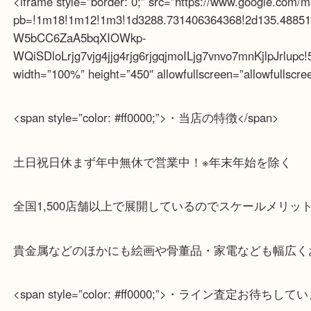
岸和田市・泉大津市・高石市
<span style=”color: #ff0000;”>・Googleマップ</span
<iframe style=”border: 0;” src=”https://www.google
pb=!1m18!1m12!1m3!1d3288.731406364368!2d135.48
W5bCC6ZaA5bqXIOWkp-
WQiSDloLrjg7vjg4jjg4rjg6rjgqjmoILjg7vnvo7mnKjlpJrl
width=”100%” height=”450″ allowfullscreen=”allowful
<span style=”color: #ff0000;”>・当店の特徴</span>