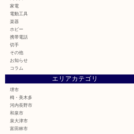
お酒
骨董品
金製品
銀製品
古美術品
食器
テレホンカード
金券・商品券
株主優待券
古銭
金貨
記念メダル
化粧品
香水
喫煙具
文房具