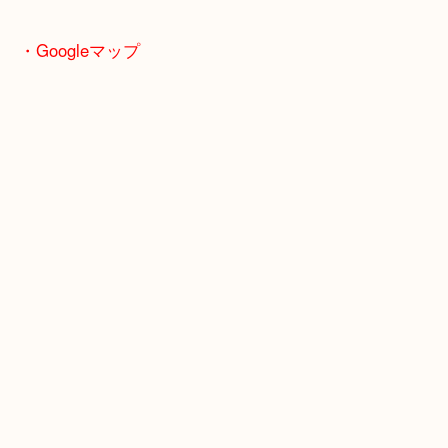
堺市・大阪狭山市・堺市南区
富田林市・堺市東区・和泉市
岸和田市・泉大津市・高石市
・Googleマップ