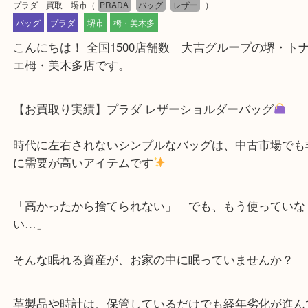
公開日:2026/03/01 最終更新日:2026/02/15
プラダ 買取 堺市
（
PRADA
バッグ
レザー
）
バッグ
プラダ
堺市
栂・美木多
こんにちは！ 全国1500店舗数 大吉グループの堺
エ栂・美木多店です。
【お買取り実績】プラダ レザーショルダーバッグ
時代に左右されないシンプルなバッグは、中古市場
に需要が高いアイテムです
「高かったから捨てられない」「でも、もう使って