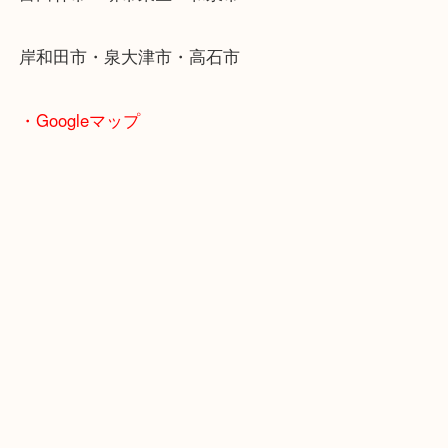
・ご来店が多いエリア
堺市・大阪狭山市・堺市南区
富田林市・堺市東区・和泉市
岸和田市・泉大津市・高石市
・Googleマップ