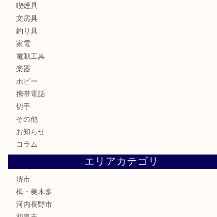
ブランド
時計
カメラ
お酒
骨董品
金製品
銀製品
古美術品
食器
テレホンカード
金券・商品券
株主優待券
古銭
金貨
記念メダル
化粧品