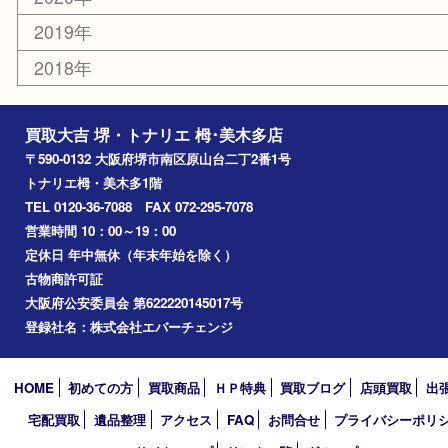
栂・美木多
河内長野市
和泉市
泉大津市
富田林市
大阪狭山市
岸和田市
光明池
泉ヶ丘
アーカイブ
2026年
2025年
2024年
2023年