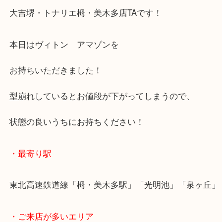
公開日:2026/06/13 最終更新日:2026/06/01
ルイヴィトン 買取 栂・美木多
（
ルイヴィトン
N/A
N/A
）
バッグ
ブランド
ルイヴィトン
栂・美木多
こんにちは
大吉堺・トナリエ栂・美木多店TAです！
本日はヴィトン アマゾンを
お持ちいただきました！
型崩れしているとお値段が下がってしまうので、
状態の良いうちにお持ちください！