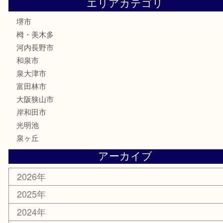
古銭
金貨
記念メダル
化粧品
香水
喫煙具
文房具
釣り具
家電
電動工具
楽器
ホビー
携帯電話
切手
その他
お知らせ