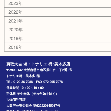
コラム
エリアカテゴリ
堺市
栂・美木多
河内長野市
和泉市
泉大津市
富田林市
大阪狭山市
岸和田市
光明池
泉ヶ丘
アーカイブ
2026年