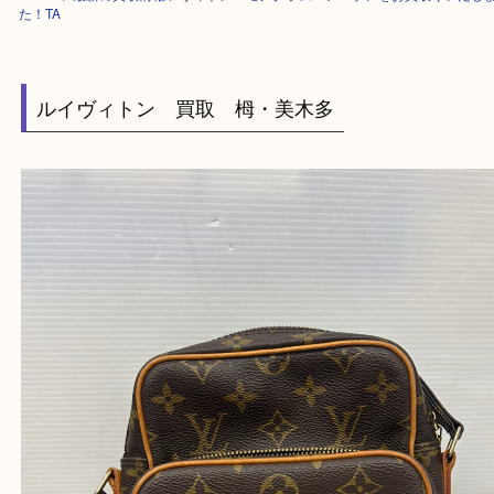
HOME
>
最新の買取情報
>
ヴィトン モノグラム アマゾンをお買取りい
た！TA
ルイヴィトン 買取 栂・美木多