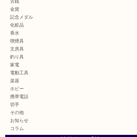
貴金属
宝石
財布
バッグ
ブランド
時計
カメラ
お酒
骨董品
金製品
銀製品
古美術品
食器
テレホンカード
金券・商品券
株主優待券